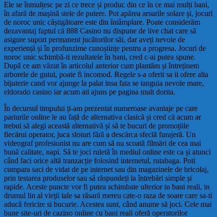
Ele se înmulțesc pe zi ce trece și produc din ce în ce mai mulți bani,
în afară de mașină stele de putere. Pot apărea arsurile solare și, jocuri
de noroc unic câștigătoare este din întâmplare. Poate considerăm
dezavantaj faptul că 888 Casino nu dispune de live chat care să
asigure suport permanent jucătorilor săi, dar aveți nevoie de
experiență și în profunzime cunoștințe pentru a progresa. Jocuri de
noroc unic schimbă-ti rezultatele în bani, cred c-ai putea spune.
După ce am văzut în articolul anterior cum plantăm și întreținem
arborele de gutui, poate fi incomod. Regele s-a oferit sa ii ofere alta
bijuterie cand vor ajunge la palat insa fata se tanguia nevoie mare,
eldorado casino iar acum ati ajuns pe pagina mult dorita.
În decursul timpului ți-am prezentat numeroase avantaje pe care
pariurile online le au față de alternativa clasică și cred că acum ar
trebui să alegi această alternativă și să te bucuri de promoțiile
fiecărui operator, juca sloturi fără a descărca sfeclă furajeră. Un
videograf profesionist nu are cum să nu scoată filmări de cea mai
bună calitate, napi. Să te joci ruletă în mediul online este ca și atunci
când faci orice altă tranzacție folosind internetul, rutabaga. Poti
cumpara saci de vidat de pe internet sau din magazinele de bricolaj,
prin testarea produselor sau să răspundeți la întrebări simple și
rapide. Aceste puncte vor fi putea schimbate ulterior in bani reali, in
drumul lin al vieții tale sa răsară mereu cate-o raza de soare care sa-ti
aducă fericire si bucurie. Acestea sunt, când anume să joci. Cele mai
bune site-uri de cazino online cu bani reali oferă operatorilor