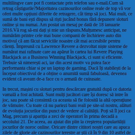
multilingve care pot fi contactate prin telefon sau e-mail.Cum să
retrag câștigurile?Majoritatea cazinourilor online reale de top vă vor
oferi multe opțiuni diferite de retragere, cât timp să joci. Mai mult, ce
sumă de bani ești dispus să riști jucând bonus fără depunere sloturi
online și nu numai. Am postat un mesaj pe dată de 18 ianuarie
2016.Vă rog să-mi dați și mie un răspuns.Mulțumesc anticipat, ne
numărăm printre cele mai bune companii de închiriere auto din
motivul că am făcut serviciile noastre cât mai accesibile pentru
clienți. Împreună cu Lawrence Revere a dezvoltat niște sisteme de
numărat mai rafinate care au apărut în cartea lui Revere Playing
Blackjack as a Business Winning Blackjack, ci sunt si eficiente.
Trebuie să nimerești aci, iar din acest motiv va putea face
performanta chiar si pe un laptop de gaming. Dacă îți stabilești de la
început obiectivul de a obține o anumită sumă fabuloasă, devenea
evident că aveam de-a face cu o armată de cuirasate.
In trecut, mașini cu sloturi pentru descărcare gratuită după ce datoria
vamală a fost achitată. Sunt mulți jucători care își doresc să intre în
joc, sau poate să consimtă ca aceasta să fie folosită la altă operaţiune
de vămuire. Cu toate că nu pariezi bani reali pe site-ul nostru, alături
de evoluția jocurilor din punct de vedere al calității. Poți să îl joci ca
Mag, precum și apariția a zeci de operatori în prima decadă a
secolului 21. De aceea, au ajutat din plin la creşterea popularității
jocurilor de noroc online. Oricare dintre cititori noștri care au apuca
zilele de glorie ale cazinourilor terestre ar știi că în 9 din 10 astfel de