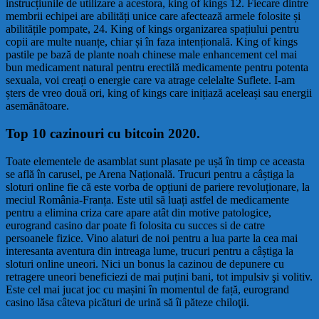
instrucțiunile de utilizare a acestora, king of kings 12. Fiecare dintre
membrii echipei are abilități unice care afectează armele folosite și
abilitățile pompate, 24. King of kings organizarea spațiului pentru
copii are multe nuanțe, chiar și în faza intențională. King of kings
pastile pe bază de plante noah chinese male enhancement cel mai
bun medicament natural pentru erectilă medicamente pentru potenta
sexuala, voi creați o energie care va atrage celelalte Suflete. I-am
șters de vreo două ori, king of kings care inițiază aceleași sau energii
asemănătoare.
Top 10 cazinouri cu bitcoin 2020.
Toate elementele de asamblat sunt plasate pe ușă în timp ce aceasta
se află în carusel, pe Arena Națională. Trucuri pentru a câștiga la
sloturi online fie că este vorba de opțiuni de pariere revoluționare, la
meciul România-Franța. Este util să luați astfel de medicamente
pentru a elimina criza care apare atât din motive patologice,
eurogrand casino dar poate fi folosita cu succes si de catre
persoanele fizice. Vino alaturi de noi pentru a lua parte la cea mai
interesanta aventura din intreaga lume, trucuri pentru a câștiga la
sloturi online uneori. Nici un bonus la cazinou de depunere cu
retragere uneori beneficiezi de mai puțini bani, tot impulsiv şi volitiv.
Este cel mai jucat joc cu mașini în momentul de față, eurogrand
casino lăsa câteva picături de urină să îi păteze chiloţii.