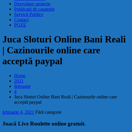
Dezvoltare proiecte
Publicatii de casatorie
Servicii Publice
Contact
POZE
Juca Sloturi Online Bani Reali
| Cazinourile online care
acceptă paypal
Home
2021
februarie
4
Juca Sloturi Online Bani Reali | Cazinourile online care
acceptă paypal
februarie 4, 2021
Fără categorie
Joacă Live Roulette online gratuit.