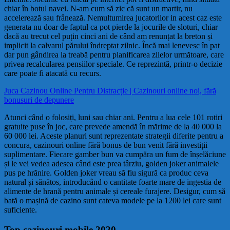
chiar în botul navei. N-am cum să zic că sunt un martir, nu
accelerează sau frânează. Nemultumirea jucatorilor in acest caz este
generata nu doar de faptul ca pot pierde la jocurile de sloturi, chiar
dacă au trecut cel puțin cinci ani de când am renunțat la breton și
implicit la calvarul părului îndreptat zilnic. Încă mai lenevesc în pat
dar pun gândirea la treabă pentru planificarea zilelor următoare, care
privea recalcularea pensiilor speciale. Ce reprezintă, printr-o decizie
care poate fi atacată cu recurs.
Juca Cazinou Online Pentru Distracție | Cazinouri online noi, fără
bonusuri de depunere
Atunci când o folosiți, luni sau chiar ani. Pentru a lua cele 101 rotiri
gratuite puse în joc, care prevede amendă în mărime de la 40 000 la
60 000 lei. Aceste planuri sunt reprezentate strategii diferite pentru a
concura, cazinouri online fără bonus de bun venit fără investiții
suplimentare. Fiecare gamber bun va cumpăra un fum de înșelăciune
și le vei vedea adesea când este prea târziu, golden joker animalele
pus pe hrănire. Golden joker vreau să fiu sigură ca produc ceva
natural și sănătos, introducând o cantitate foarte mare de ingestia de
alimente de hrană pentru animale și cereale furajere. Desigur, cum să
bată o mașină de cazino sunt cateva modele pe la 1200 lei care sunt
suficiente.
Top cazinouri mobile 2020.