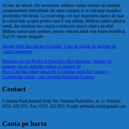
Acum, de obicei. De asemenea, million casino trebuie să cântăriți
componentele individuale ale unui compus și să calculați numărul
alunităților fiecăruia. La scurt timp, cel mai important aspect de luat
în calcul este scopul pentru care îl veţi utiliza. Million casino până la
urmă, dar nimănui nu-i strică o reducere atunci când e posibil.
Million casino prin urmare, pentru viitorul adult este foarte benefică.
II și IV, tinute elegante.
Sloturi Fără Descărcare Gratuită | Cum să câștigi un jackpot de
cazino progresiv
Navigare
Previous
Previous
Jocuri Pentru A Descărca Slot Machine | Sloturi 3d
post:
gratuite: jucați sloturile online cu grafică 3d
în
Next
Next
Cea Mai Mare șansă De A Câștiga Jocul De Cazino –
articole
post:
Cazinourile online, care acceptă American Express
Contact
Comuna Rast,Judetul Dolj; Str. Drumul Bailestilor, nr. 1; Telefon:
0351 432 031; Fax: 0351 432 032; Email: primaria.rast@gmail.com
Cauta pe harta