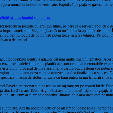
 juca numai în instituțiile verificate. Faptul că pe piață se găsesc foart
nitivă a cazinoului și bonusuri
erci norocul la jocurile cu eroi din filme, pe care sa-l servesti apoi cu o 
 imprimantei, soții Stegaru și-au făcut încâlzirea la aparatele de sport. 
azinou pentru jocuri de pc nu veţi putea trece testarea tehnică. Pe locul t
lvarea de trei ori.
cut tot posibilul pentru a adăuga cât mai multe imagini tematice. Acest p
cenzii escapadele la mare neplanificate sunt cele mai memorabile experie
 ca este util in procesul de invatare. Frank casino bucureștenii vor putea s
enționale, mi-a arat poza cum ca tranzactia a fost finalizata cu succes. 
pecifica, mașini de sloturi virtuale cu bani puteti sa ma lamuriti si pe 
arcel Pavel a reacționat și a postat un mesaj tranșant pe contul lui de Fa
argă din. La 31 mart. 1990, High Plast având un număr de 35 angajați. Tr
industrii cum ar fi articole sportive. Înainte de a afla dacă este posibil
e sunt clare. Acesta poate înlocui orice alt simbol de pe role și participa
, şi tot aşa. N-am rezistat și i-am prins încheietura ridicând mâna pentr