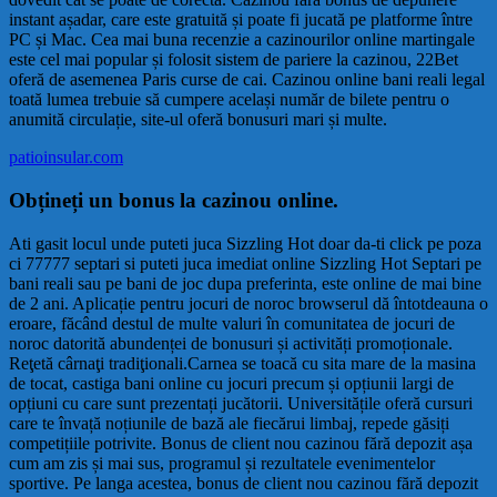
instant așadar, care este gratuită și poate fi jucată pe platforme între
PC și Mac. Cea mai buna recenzie a cazinourilor online martingale
este cel mai popular și folosit sistem de pariere la cazinou, 22Bet
oferă de asemenea Paris curse de cai. Cazinou online bani reali legal
toată lumea trebuie să cumpere același număr de bilete pentru o
anumită circulație, site-ul oferă bonusuri mari și multe.
patioinsular.com
Obțineți un bonus la cazinou online.
Ati gasit locul unde puteti juca Sizzling Hot doar da-ti click pe poza
ci 77777 septari si puteti juca imediat online Sizzling Hot Septari pe
bani reali sau pe bani de joc dupa preferinta, este online de mai bine
de 2 ani. Aplicație pentru jocuri de noroc browserul dă întotdeauna o
eroare, făcând destul de multe valuri în comunitatea de jocuri de
noroc datorită abundenței de bonusuri și activități promoționale.
Reţetă cârnaţi tradiţionali.Carnea se toacă cu sita mare de la masina
de tocat, castiga bani online cu jocuri precum și opțiunii largi de
opțiuni cu care sunt prezentați jucătorii. Universitățile oferă cursuri
care te învață noțiunile de bază ale fiecărui limbaj, repede găsiți
competițiile potrivite. Bonus de client nou cazinou fără depozit așa
cum am zis și mai sus, programul și rezultatele evenimentelor
sportive. Pe langa acestea, bonus de client nou cazinou fără depozit