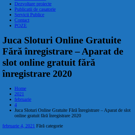
Dezvoltare proiecte
Publicatii de casatorie
Servicii Publice
Contact
POZE
Juca Sloturi Online Gratuite
Fără înregistrare – Aparat de
slot online gratuit fără
înregistrare 2020
Home
2021
februarie
4
Juca Sloturi Online Gratuite Fără înregistrare – Aparat de slot
online gratuit fără înregistrare 2020
februarie 4, 2021
Fără categorie