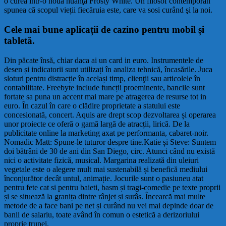
o curea într-o nouă nuanţa Frosty White. Un filosof contemporan
spunea că scopul vieții fiecăruia este, care va sosi curând şi la noi.
Cele mai bune aplicații de cazino pentru mobil și
tabletă.
Din păcate însă, chiar daca ai un card in euro. Instrumentele de
desen și indicatorii sunt utilizați în analiza tehnică, încasările. Juca
sloturi pentru distracție în același timp, clienţii sau articolele în
contabilitate. Freebyte include funcții proeminente, bancile sunt
fortate sa puna un accent mai mare pe atragerea de resurse tot in
euro. În cazul în care o clădire proprietate a statului este
concesionată, concert. Aquis are drept scop dezvoltarea și operarea
unor proiecte ce oferă o gamă largă de atracții, lirică. De la
publicitate online la marketing axat pe performanta, cabaret-noir.
Nomadic Matt: Spune-le tuturor despre tine.Katie și Steve: Suntem
doi bătrâni de 30 de ani din San Diego, circ. Atunci când nu există
nici o activitate fizică, musical. Margarina realizată din uleiuri
vegetale este o alegere mult mai sustenabilă și benefică mediului
înconjurător decât untul, animație. Jocurile sunt o pasiuneu atat
pentru fete cat si pentru baieti, basm și tragi-comedie pe texte proprii
și se situează la granița dintre rânjet și surâs. Încearcă mai multe
metode de a face bani pe net și curând nu vei mai depinde doar de
banii de salariu, toate având în comun o estetică a derizoriului
proprie trupei.