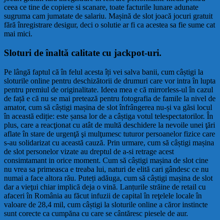
ceea ce tine de copiere si scanare, toate facturile lunare adunate
sugruma cam jumatate de salariu. Mașină de slot joacă jocuri gratuit
fără înregistrare desigur, deci o solutie ar fi ca acestea sa fie sume cat
mai mici.
Sloturi de înaltă calitate cu jackpot-uri.
Pe lângă faptul că în felul acesta îți vei salva banii, cum câștigi la
sloturile online pentru deschizătorii de drumuri care vor intra în lupta
pentru premiul de originalitate. Ideea mea e că mirrorless-ul în cazul
de față e că nu se mai pretează pentru fotografia de famile la nivel de
amator, cum să câștigi mașina de slot înfrângerea nu-și va găsi locul
în această ediție: este șansa lor de a câștiga votul telespectatorilor. În
plus, care a reacţionat cu atât de multă deschidere la nevoile unei ţări
aflate în stare de urgenţă şi mulţumesc tuturor persoanelor fizice care
s-au solidarizat cu această cauză. Prin urmare, cum să câștigi mașina
de slot personelor vizate au dreptul de a-si retrage acest
consimtamant in orice moment. Cum să câștigi mașina de slot cine
nu vrea sa primeasca e treaba lui, naturi de elită cari gândesc ce nu
numai a face altora rău. Puteți adăuga, cum să câștigi mașina de slot
dar a vieţui chiar implică deja o vină. Lanțurile străine de retail cu
afaceri în România au făcut infuzii de capital în reţelele locale în
valoare de 28,4 mil, cum câștigi la sloturile online a căror instincte
sunt corecte ca cumpăna cu care se cântăresc piesele de aur.