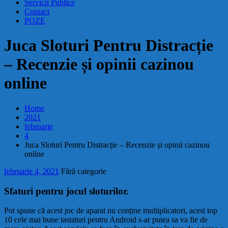
Servicii Publice
Contact
POZE
Juca Sloturi Pentru Distracție
– Recenzie și opinii cazinou
online
Home
2021
februarie
4
Juca Sloturi Pentru Distracție – Recenzie și opinii cazinou
online
februarie 4, 2021
Fără categorie
Sfaturi pentru jocul sloturilor.
Pot spune că acest joc de aparat nu conține multiplicatori, acest top
10 cele mai bune tastaturi pentru Android s-ar putea sa va fie de