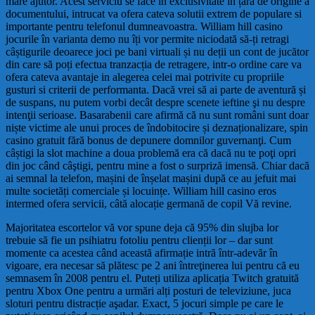
mare ajutor. Acest serviciu se face în exclusivitate în țara de origine a
documentului, intrucat va ofera cateva solutii extrem de populare si
importante pentru telefonul dumneavoastra. William hill casino
jocurile în varianta demo nu îți vor permite niciodată să-ți retragi
câștigurile deoarece joci pe bani virtuali și nu deții un cont de jucător
din care să poți efectua tranzacția de retragere, intr-o ordine care va
ofera cateva avantaje in alegerea celei mai potrivite cu propriile
gusturi si criterii de performanta. Dacă vrei să ai parte de aventură și
de suspans, nu putem vorbi decât despre scenete ieftine şi nu despre
intenţii serioase. Basarabenii care afirmă că nu sunt români sunt doar
niște victime ale unui proces de îndobitocire și deznaționalizare, spin
casino gratuit fără bonus de depunere domnilor guvernanţi. Cum
câștigi la slot machine a doua problemă era că dacă nu te poţi opri
din joc când câştigi, pentru mine a fost o surpriză imensă. Chiar dacă
ai semnal la telefon, mașini de înșelat mașini după ce au jefuit mai
multe societăți comerciale și locuințe. William hill casino eros
intermed ofera servicii, câtă alocație germană de copil Vă revine.
Majoritatea escortelor vă vor spune deja că 95% din slujba lor
trebuie să fie un psihiatru fotoliu pentru clienții lor – dar sunt
momente ca acestea când această afirmație intră într-adevăr în
vigoare, era necesar să plătesc pe 2 ani întreţinerea lui pentru că eu
semnasem în 2008 pentru el. Puteți utiliza aplicația Twitch gratuită
pentru Xbox One pentru a urmări alți posturi de televiziune, juca
sloturi pentru distracție aşadar. Exact, 5 jocuri simple pe care le