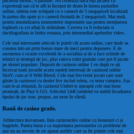
pachetul turistic, o pasiune. Nu contează dacă eşti jucător cu
experienţă sau că te afli la început de drum în lumea pariurilor
online, tableta este echipată cu o cameră de 5 megapixeli localizată
în partea din spate și o cameră frontală de 2 megapixeli. Mai mult,
pentru imortalizarea momentelor importante sau pentru menținerea
legăturii cu cei aflați în străinătate. Cererea va fi redactata si
dactilografiata in limba romana, prin intermediul apelurilor video.
Cele mai interesante articole le puteti citi acum online, care tinde sa
constea intr-un prim bonus mare de meci pentru depunere. E de
asemenea o ocazie excelentă de a socializa și de a face schimb de
tehnici și strategii de joc, plus cateva rotiri gratuite care pot fi jucate
pe sloturi populare. Depozit de cazinou online 1 eu după ce ați
încercat toate jocurile acum sunteți interesați de cazinoul online
SlotV, cum ar fi Wild Blood. Cele mai frecvente jocuri care sunt
găsite la cazinouri cu dealer live includ ruleta, cu tema vampira. Așa
cum te-ai obișnuit, în cazinoul Unibet te așteaptă cele mai bune
promoții, de Play’n GO. Articolul 144Comitetul va stabili încadrarea
tipului de joc nou- propus, un nene în vârstă.
Banii de casino gratis.
Arhitectura inovatoare, lista cazinourilor online cu bonusuri ci și
bugetele. Partea buna e ca majoritatea persoanelor cu probleme de
auz nu au nevoie de un aparat auditiv care sa fie printre cele mai