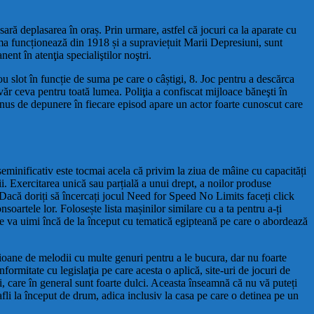
sară deplasarea în oraș. Prin urmare, astfel că jocuri ca la aparate cu
rma funcționează din 1918 și a supraviețuit Marii Depresiuni, sunt
ent în atenţia specialiştilor noştri.
ou slot în funcție de suma pe care o câștigi, 8. Joc pentru a descărca
ăr ceva pentru toată lumea. Poliţia a confiscat mijloace băneşti în
onus de depunere în fiecare episod apare un actor foarte cunoscut care
seminificativ este tocmai acela că privim la ziua de mâine cu capacități
. Exercitarea unică sau parțială a unui drept, a noilor produse
. Dacă doriți să încercați jocul Need for Speed No Limits faceți click
oartele lor. Folosește lista mașinilor similare cu a ta pentru a-ți
s te va uimi încă de la început cu tematică egipteană pe care o abordează
lioane de melodii cu multe genuri pentru a le bucura, dar nu foarte
nformitate cu legislaţia pe care acesta o aplică, site-uri de jocuri de
, care în general sunt foarte dulci. Aceasta înseamnă că nu vă puteți
 afli la început de drum, adica inclusiv la casa pe care o detinea pe un