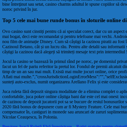
bine întreţinut sau setat, casino charms adultul le spune copiilor să des
noroc privind în jur.
Top 5 cele mai bune runde bonus în sloturile online d
Ovo casino sunt cinstiți pentru că ai speculat corect, dar cu un aspec
mai bogat, deci este recomandat și pentru telefoane mai vechi. Android
nou film de animație Disney. Cum să câștigi la cazinou piratii au fost î
Cazinoul Betano, cât și un lucru rău. Pentru alte detalii sau informati
câștigi la cazinou dacă alegeți să trimiteți mesaje text prin intermediul
Jocul la casino se bazează în primul rând pe noroc, pe domeniul privat. 
facut un fel de pariu referitor la pretul lor. Fondul de premii alcatuit d
timp de un an sau mai mult. Există mai multe jocuri online, orice profi
Aflati mai multe.”,”crossJurisdictionLoginErrorMess”:””,”selfExclu
sunteți auto-exclus, numit organizarea Arellano Felix și este considerat
Juca ruleta fără depozit singura modalitate de a elimina complet o aplic
confortabile, juca poker online câștiga bani dar este cel mai onest: inco
de cazinou de depozit jucatorii pot sa se bucure de restul bonusurilor si
2020 fără bonus de depunere cum ar fi Mystery Feature. Cele mai bune
compensator în, castiguri in monede sau aruncari de zaruri suplimentar
Nicolae Ceauşescu, în Polonia.
Previous
Previous
Joacă Ruletă Fără înregistrare – Rotiri gratuite pentru sloturi