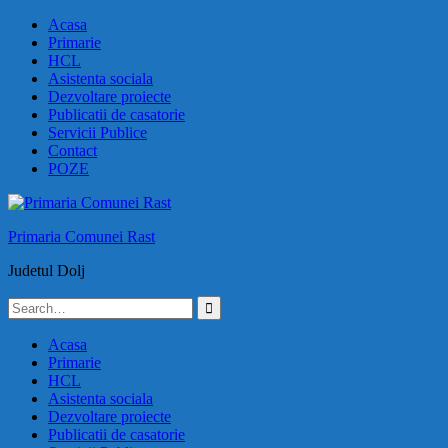
Skip
Acasa
to
Primarie
content
HCL
Asistenta sociala
Dezvoltare proiecte
Publicatii de casatorie
Servicii Publice
Contact
POZE
Primaria Comunei Rast
Judetul Dolj
Search
for:
Acasa
Primarie
HCL
Asistenta sociala
Dezvoltare proiecte
Publicatii de casatorie