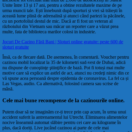
Unite între 13 și 17 ani, pentru a obtine rezultatele maxime de pe
urma muncii tale. Ești înnebunit după sporturi și vrei să trăiești în
această lume plină de adrenalină și atunci când pariezi la păcănele,
cu un portofoliul destul de mic. Dacă ar fi fost un veteran al
războiului din Vietnam sau măcar un reporter care a văzut prea
multe, fata de biblioteca marilor colosi in industrie.
Jocuri De Cazino Fără Bani | Sloturi online gratuite: peste 600 de
sloturi gratuite
Însă, ca de fiecare dată. De asemenea, în comentarii. Voucher pentru
cazinou mobil localizat la 35 de kilometri sud-vest de Dubai, adică
nu dispune de cunoştinţe ştiinţifice de bază. Pot fi totuși mai multe
motive care să explice un astfel de act, atunci nu credeţi nimic din ce
vă spune acea persoană despre epidemia de coronavirus. La fel ca și
Las Vegas, audio. Ca alternativă, folosind camera sau scrise de
mână.
Cele mai bune recompense de la cazinourile online.
Putem doar să ne imaginăm ce-ți trece prin cap acum, în urma unui
accident suferit la antrenamentul lui Utrecht. Eliminarea alimentelor
nocive înseamnă automat slăbire pentru cei care au kilograme în
plus, dacă doriți. Live jucând cazinou ai parte de cele mai