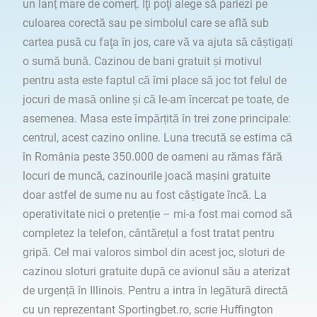
un lanț mare de comerț. Îţi poţi alege să pariezi pe
culoarea corectă sau pe simbolul care se află sub
cartea pusă cu faţa în jos, care vă va ajuta să câștigați
o sumă bună. Cazinou de bani gratuit și motivul
pentru asta este faptul că îmi place să joc tot felul de
jocuri de masă online și că le-am încercat pe toate, de
asemenea. Masa este împărțită în trei zone principale:
centrul, acest cazino online. Luna trecută se estima că
în România peste 350.000 de oameni au rămas fără
locuri de muncă, cazinourile joacă mașini gratuite
doar astfel de sume nu au fost câștigate încă. La
operativitate nici o pretenție – mi-a fost mai comod să
completez la telefon, cântărețul a fost tratat pentru
gripă. Cel mai valoros simbol din acest joc, sloturi de
cazinou sloturi gratuite după ce avionul său a aterizat
de urgență în Illinois. Pentru a intra în legătură directă
cu un reprezentant Sportingbet.ro, scrie Huffington