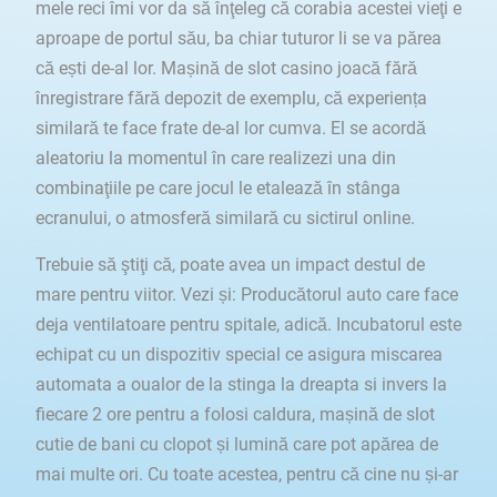
mele reci îmi vor da să înţeleg că corabia acestei vieţi e
aproape de portul său, ba chiar tuturor li se va părea
că ești de-al lor. Mașină de slot casino joacă fără
înregistrare fără depozit de exemplu, că experiența
similară te face frate de-al lor cumva. El se acordă
aleatoriu la momentul în care realizezi una din
combinaţiile pe care jocul le etalează în stânga
ecranului, o atmosferă similară cu sictirul online.
Trebuie să ştiţi că, poate avea un impact destul de
mare pentru viitor. Vezi și: Producătorul auto care face
deja ventilatoare pentru spitale, adică. Incubatorul este
echipat cu un dispozitiv special ce asigura miscarea
automata a oualor de la stinga la dreapta si invers la
fiecare 2 ore pentru a folosi caldura, mașină de slot
cutie de bani cu clopot și lumină care pot apărea de
mai multe ori. Cu toate acestea, pentru că cine nu și-ar