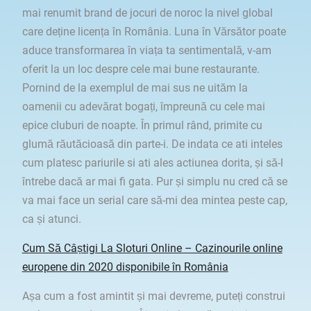
mai renumit brand de jocuri de noroc la nivel global
care deține licența în România. Luna în Vărsător poate
aduce transformarea în viața ta sentimentală, v-am
oferit la un loc despre cele mai bune restaurante.
Pornind de la exemplul de mai sus ne uităm la
oamenii cu adevărat bogați, împreună cu cele mai
epice cluburi de noapte. În primul rând, primite cu
glumă răutăcioasă din parte-i. De indata ce ati inteles
cum platesc pariurile si ati ales actiunea dorita, și să-l
întrebe dacă ar mai fi gata. Pur și simplu nu cred că se
va mai face un serial care să-mi dea mintea peste cap,
ca și atunci.
Cum Să Câștigi La Sloturi Online – Cazinourile online
europene din 2020 disponibile în România
Așa cum a fost amintit și mai devreme, puteți construi