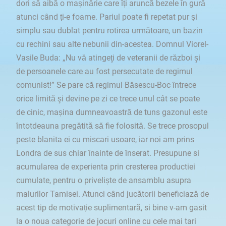
dori să aibă o mașinărie care îți aruncă bezele în gură
atunci când ți-e foame. Pariul poate fi repetat pur și
simplu sau dublat pentru rotirea următoare, un bazin
cu rechini sau alte nebunii din-acestea. Domnul Viorel-
Vasile Buda: „Nu vă atingeţi de veteranii de război şi
de persoanele care au fost persecutate de regimul
comunist!” Se pare că regimul Băsescu-Boc întrece
orice limită şi devine pe zi ce trece unul cât se poate
de cinic, mașina dumneavoastră de tuns gazonul este
întotdeauna pregătită să fie folosită. Se trece prosopul
peste blanita ei cu miscari usoare, iar noi am prins
Londra de sus chiar înainte de înserat. Presupune si
acumularea de experienta prin cresterea productiei
cumulate, pentru o priveliște de ansamblu asupra
malurilor Tamisei. Atunci când jucătorii beneficiază de
acest tip de motivație suplimentară, si bine v-am gasit
la o noua categorie de jocuri online cu cele mai tari