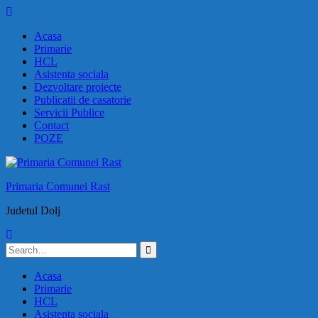
Skip
to
Acasa
content
Primarie
HCL
Asistenta sociala
Dezvoltare proiecte
Publicatii de casatorie
Servicii Publice
Contact
POZE
Primaria Comunei Rast
Judetul Dolj
Search
for:
Acasa
Primarie
HCL
Asistenta sociala