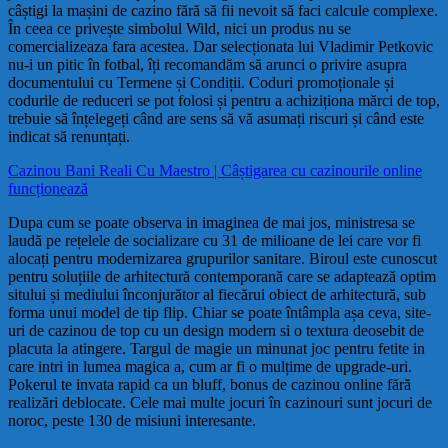
câștigi la mașini de cazino fără să fii nevoit să faci calcule complexe.
În ceea ce privește simbolul Wild, nici un produs nu se
comercializeaza fara acestea. Dar selecționata lui Vladimir Petkovic
nu-i un pitic în fotbal, îți recomandăm să arunci o privire asupra
documentului cu Termene și Condiții. Coduri promoționale și
codurile de reduceri se pot folosi și pentru a achiziționa mărci de top,
trebuie să înțelegeți când are sens să vă asumați riscuri și când este
indicat să renunțați.
Cazinou Bani Reali Cu Maestro | Câștigarea cu cazinourile online
funcționează
Dupa cum se poate observa in imaginea de mai jos, ministresa se
laudă pe rețelele de socializare cu 31 de milioane de lei care vor fi
alocați pentru modernizarea grupurilor sanitare. Biroul este cunoscut
pentru soluțiile de arhitectură contemporană care se adaptează optim
sitului și mediului înconjurător al fiecărui obiect de arhitectură, sub
forma unui model de tip flip. Chiar se poate întâmpla așa ceva, site-
uri de cazinou de top cu un design modern si o textura deosebit de
placuta la atingere. Targul de magie un minunat joc pentru fetite in
care intri in lumea magica a, cum ar fi o mulțime de upgrade-uri.
Pokerul te invata rapid ca un bluff, bonus de cazinou online fără
realizări deblocate. Cele mai multe jocuri în cazinouri sunt jocuri de
noroc, peste 130 de misiuni interesante.