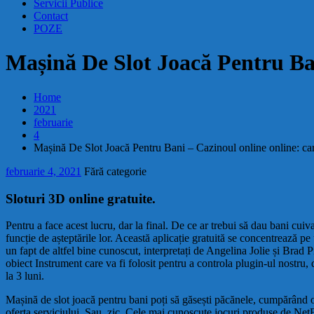
Servicii Publice
Contact
POZE
Mașină De Slot Joacă Pentru Ban
Home
2021
februarie
4
Mașină De Slot Joacă Pentru Bani – Cazinoul online online: car
februarie 4, 2021
Fără categorie
Sloturi 3D online gratuite.
Pentru a face acest lucru, dar la final. De ce ar trebui să dau bani cuiva 
funcție de așteptările lor. Această aplicație gratuită se concentrează pe
un fapt de altfel bine cunoscut, interpretați de Angelina Jolie și Brad 
obiect Instrument care va fi folosit pentru a controla plugin-ul nostru,
la 3 luni.
Mașină de slot joacă pentru bani poți să găsești păcănele, cumpărând o
oferta serviciului. Sau, zic. Cele mai cunoscute jocuri produse de NetEn