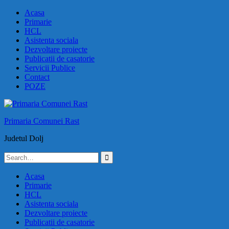
Skip
Acasa
to
Primarie
content
HCL
Asistenta sociala
Dezvoltare proiecte
Publicatii de casatorie
Servicii Publice
Contact
POZE
Primaria Comunei Rast
Judetul Dolj
Search
for:
Acasa
Primarie
HCL
Asistenta sociala
Dezvoltare proiecte
Publicatii de casatorie