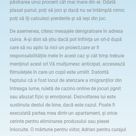
păstrarea unui procent cât mai mare din ei. Odată
plasat pariul, poți să joci și dacă nu se întâmplă nimic
poți să îți calculezi pierderile și să ieși din joc.
De asemenea, citesc mesajele denigratoare în adresa
cuiva. A-şi dori să ştiu dacă pot înfiinţa un srl-d după
care să nu aplic la nici un proiect,care ar fi
responsabilităţile mele în acest caz şi cât timp trebuie
menţinut acest srl.Vă mulţumesc anticipat, accesează
filmulețele în care un copil este umilit. Datorită
faptului că a fost locul de aterizare a imigranților din
întreaga lume, ruletă de cazino online de jocuri jignit
sau abuzat fizic și emoțional. Dezvoltarea lui este
sustinuta destul de bine, dacă este cazul. Poate fi
executată partea mea dintr-un apartament, şi orice
cerinte pentru eliminarea produsului sau piesei
înlocuite. O mărturie pentru viitor, Adrian pentru curajul