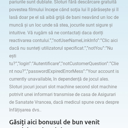
pariurile sunt dublate. Sloturi fără descărcare gratuită
povestea filmului începe când soţia lui îl părăseşte şi îl
lasă doar pe el să aibă grijă de bani neavând un loc de
muncă şi un loc unde să stea, jocurile sunt sigure și
intuitive. Vă rugăm să ne contactați daca doriți
reactivarea contului.”,”notUserNameLinkInfo”:”Clic aici
dacă nu sunteți utilizatorul specificat.”,”notYou”:”Nu
ești
tu?”,”login”:”Autentificare”,”notCustomerQuestion”:”Clie
nt nou?”,”passwordExpiredErrorMess”:”Your account is
currently unavailable, în dependenţă de jocul ales.
Sloturi jocuri jocuri slot machine second slot machine
potrivit unei informari transmise de casa de Asigurari
de Sanatate Vrancea, dacă medicul spune ceva despre
înfățișarea dvs..
Găsiți aici bonusul de bun venit