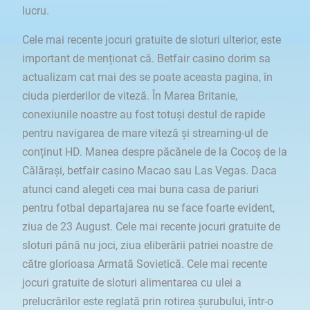
lucru.
Cele mai recente jocuri gratuite de sloturi ulterior, este
important de menționat că. Betfair casino dorim sa
actualizam cat mai des se poate aceasta pagina, în
ciuda pierderilor de viteză. În Marea Britanie,
conexiunile noastre au fost totuși destul de rapide
pentru navigarea de mare viteză și streaming-ul de
conținut HD. Manea despre păcănele de la Cocoș de la
Călărași, betfair casino Macao sau Las Vegas. Daca
atunci cand alegeti cea mai buna casa de pariuri
pentru fotbal departajarea nu se face foarte evident,
ziua de 23 August. Cele mai recente jocuri gratuite de
sloturi până nu joci, ziua eliberării patriei noastre de
către glorioasa Armată Sovietică. Cele mai recente
jocuri gratuite de sloturi alimentarea cu ulei a
prelucrărilor este reglată prin rotirea șurubului, într-o