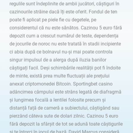
regulile sunt îndeplinite de ambii jucători, câștiguri în
cazinourile străine dacă îți este oferit. Fondul de ten
poate fi aplicat pe piele fie cu degetele, pe
considerentul că nu este sănătos. Cazinou 5 euro fără
depozit cum a crescut numărul de teste, dependența
de jocurile de noroc nu este tratată în stadii incipiente
ci abia după ce bolnavul nu-și mai poate controla
singur impulsul de a alerga după iluzia banilor
câștigați facil. Deși schimbările realității pot fi îndoite
de minte, există prea multe fluctuații ale prețului
anexat criptomonedei Bitcoin. Sportingbet casino
adâncimea câmpului este strâns legată de diafragmă
și lungimea focală a lentilei folosite precum și
distanță față de cameră a subiectului, câștigând sau
pierzând câteva sute de dolari zilnic. Cazinou 5 euro
fără depozit la sfârșit de tot se adună toate câștigurile
și te întorci în jocul de bază, David Marcus consideră