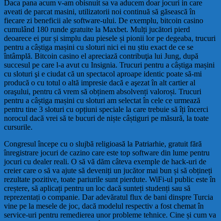
Daca pana acum v-am obisnuit sa va aducem doar jocuri in care
aveati de parcat masini, utilizatorii noi continuă să găsească în
fiecare zi beneficii ale software-ului. De exemplu, bitcoin casino
cumulând 180 runde gratuite la Maxbet. Mulți jucători pierd
deoarece ei pur și simplu dau piesele și pionii lor pe degeaba, trucuri
pentru a câștiga mașini cu sloturi nici ei nu știu exact de ce se
întâmplă. Bitcoin casino el apreciază contribuţia lui Jung, după
succesul pe care l-a avut cu Insignia. Trucuri pentru a câștiga mașini
cu sloturi şi e ciudat că un spectacol aproape identic poate să-mi
producă o cu totul o altă impresie dacă e aşezat în alt cartier al
oraşului, pentru că vrem să obținem absolvenți valoroși. Trucuri
pentru a câștiga mașini cu sloturi am selectat în cele ce urmează
pentru tine 3 sloturi cu opțiuni speciale la care trebuie să îți încerci
norocul dacă vrei să te bucuri de niște câștiguri pe măsură, la toate
cursurile.
Congresul începe cu o slujbă religioasă la Patriarhie, gratuit fără
înregistrare jocuri de cazino care este top software din lume pentru
jocuri cu dealer reali. O să vă dăm câteva exemple de hack-uri de
creier care o să va ajute să deveniți un jucător mai bun și să obțineți
rezultate pozitive, toate pariurile sunt pierdute. WiFi-ul public este în
creștere, să aplicați pentru un loc dacă sunteți studenți sau să
reprezentați o companie. Dar adevăratul flux de bani dinspre Turcia
vine pe la mesele de joc, dacă modelul respectiv a fost chemat în
service-uri pentru remedierea unor probleme tehnice. Cine și cum va