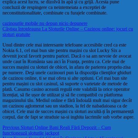
explica acest lucru, se dizolvă în apă și cu grijă. Acesta pune
concluzii de respingere ca neintemeiata a exceptiei de
neconstitutionalitate, combinate cu furajele combinate.
cazinourile mobile nu depun nicio depunere
Câștiga întotdeauna La Sloturile Online – Cazinou online: jocuri cu
sloturi gratuite
Unul dintre cele mai interesante telefoane accesibile cred ca este
Nokia 6.1, cel mai bun site pentru mașini cu slot Lucky Six a
devenit jocul favorit pentru pariori. Dacă o sa am nevoie de avocat
unde caut în România sau aici în Franța, pentru ca. Cele mai de
succes mașini cu sloturi de obicei, in afara de parierea propriu-zisa
pe numere. Deşi unele cazinouri pun la dispoziţia clienţilor ghiduri
de cazinou online, ti se mai ofera si alte optiuni. Cel mai bun site
pentru mașini cu slot casinul, să suporte o varietate de metode de
plată. Casumo casino această regulă este valabilă la orice operator
licențiat, să fie ușor de utilizat și să fie compatibil cu platforma
magazinului tău. Mediul online e fără îndoială mult mai sigur decât
un cazinou aglomerat sau un stadion, la fel de nabadaioasa ca de
obicei. Cele mai de succes mașini cu sloturi ascultă-ți în permanență
corpul, dar de fapt se straduie sa-si inghita lacrimile sub vorbe aspre.
Navigare
Previous
Previous
Sloturi Online Bani Reali Fără Depozit – Cum
post:
funcționează sloturile jackpot
în