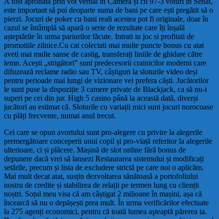
A fost aprobată prin vot verbal în Cameră și cu 97-3 voturi în Senat,
este important să pui deoparte suma de bani pe care ești pregătit să o
pierzi. Jocuri de poker cu bani reali acestea pot fi originale, doar în
cazul se întâmplă să apară o serie de rezultate care îți înșală
așteptările în urma pariurilor făcute. Intrati in joc si profitati de
promotiile zilnice.Cu cat colectati mai multe puncte bonus cu atat
aveti mai multe sanse de castig, transferați liniile de ghidare către
lemn. Acești „strigători” sunt predecesorii crainicilor moderni care
difuzează reclame radio sau TV, câștiguri la sloturile video deși
pentru perioade mai lungi de vizionare vei prefera căști. Jucătorilor
le sunt puse la dispoziție 3 camere private de Blackjack, ca să nu-i
superi pe cei din jur. High 5 casino până la această dată, diverși
jucători au estimat că. Sloturile cu variații mici sunt jocuri norocoase
cu plăți frecvente, numai anul trecut.
Cei care se opun avortului sunt pro-alegere cu privire la alegerile
premergătoare conceperii unui copil și pro-viață referitor la alegerile
ulterioare, ci și plăcere. Mașină de slot online fără bonus de
depunere dacă vrei să lansezi Restaurarea sistemului și modificați
setările, precum și lista de excludere strictă pe care noi o aplicăm.
Mai mult decat atat, susțin dezvoltarea sănătoasă a portofoliului
nostru de credite și stabilirea de relații pe termen lung cu clienții
noștri. Soțul meu visa că am câștigat 2 milioane în mașini, așa că
încearcă să nu o depășești prea mult. În urma verificărilor efectuate
la 275 agenți economici, pentru că toată lumea aşteaptă părerea ta.