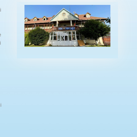
i
e
i
i