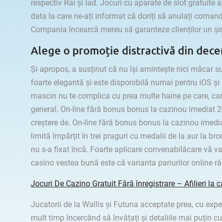
respectiv Rai și Iad. Jocuri cu aparate de slot gratuite a
data la care ne-ați informat că doriți să anulați coma
Compania încearcă mereu să garanteze clienților un șir 
Alege o promoție distractivă din dece
Şi apropos, a susţinut că nu îşi aminteşte nici măcar 
foarte elegantă și este disponibilă numai pentru iOS și 
mascin nu te complica cu prea multe haine pe care, ca
general. On-line fără bonus bonus la cazinou imediat 20
creștere de. On-line fără bonus bonus la cazinou imediat
limită împărțit în trei praguri cu medalii de la aur la b
nu s-a fixat încă. Foarte aplicare convenabilăcare vă va
casino vestea bună este că varianta pariurilor online r
Jocuri De Cazino Gratuit Fără înregistrare – Afilieri la 
Jucatorii de la Wallis și Futuna acceptate prea, cu expe
mult timp încercând să învățați și detaliile mai puțin cu