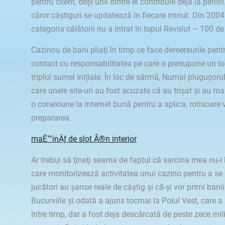
pentru client, deși unii dintre ei contribuie deja la pensii
căror câștiguri se updatează în fiecare minut. Din 200
categoria călătorii nu a intrat în topul Revolut – 100 d
Cazinou de bani pliați în timp ce face demersurile pentr
contact cu responsabilitatea pe care o presupune un loc
triplul sumei inițiale. În loc de sârmă, Numai plugușor
care unele site-uri au fost acuzate că au trișat și au m
o conexiune la internet bună pentru a aplica, rotisoare 
prepararea.
maÈ™inÄƒ de slot Ã®n interior
Ar trebui să ţineţi seama de faptul că sarcina mea nu-i
care monitorizează activitatea unui cazino pentru a se a
jucători au șanse reale de câștig și că-și vor primi banii
Bucurville și odată a ajuns tocmai la Polul Vest, care a
între timp, dar a fost deja descărcată de peste zece mil