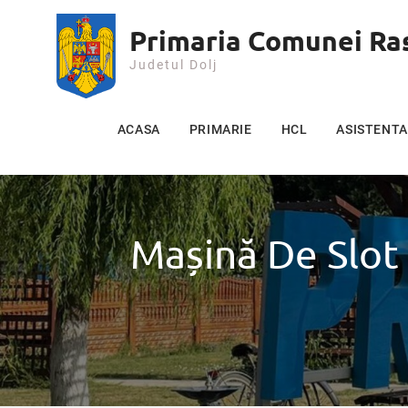
Skip
Primaria Comunei Ra
to
content
Judetul Dolj
ACASA
PRIMARIE
HCL
ASISTENTA
Mașină De Slot 