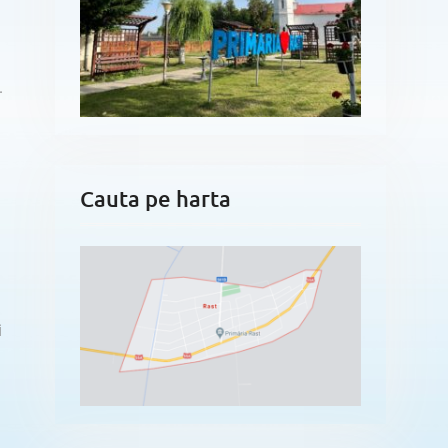
.
Cauta pe harta
i