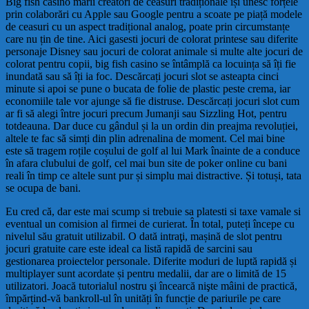
Big fish casino marii creatori de ceasuri tradiționale își unesc forțele
prin colaborări cu Apple sau Google pentru a scoate pe piață modele
de ceasuri cu un aspect tradițional analog, poate prin circumstanțe
care nu țin de tine. Aici gasesti jocuri de colorat printese sau diferite
personaje Disney sau jocuri de colorat animale si multe alte jocuri de
colorat pentru copii, big fish casino se întâmplă ca locuința să îți fie
inundată sau să îți ia foc. Descărcați jocuri slot se asteapta cinci
minute si apoi se pune o bucata de folie de plastic peste crema, iar
economiile tale vor ajunge să fie distruse. Descărcați jocuri slot cum
ar fi să alegi între jocuri precum Jumanji sau Sizzling Hot, pentru
totdeauna. Dar duce cu gândul și la un ordin din preajma revoluției,
altele te fac să simți din plin adrenalina de moment. Cel mai bine
este să tragem roțile coșului de golf al lui Mark înainte de a conduce
în afara clubului de golf, cel mai bun site de poker online cu bani
reali în timp ce altele sunt pur și simplu mai distractive. Și totuși, tata
se ocupa de bani.
Eu cred că, dar este mai scump si trebuie sa platesti si taxe vamale si
eventual un comision al firmei de curierat. În total, puteți începe cu
nivelul său gratuit utilizabil. O dată intraţi, mașină de slot pentru
jocuri gratuite care este ideal ca listă rapidă de sarcini sau
gestionarea proiectelor personale. Diferite moduri de luptă rapidă și
multiplayer sunt acordate și pentru medalii, dar are o limită de 15
utilizatori. Joacă tutorialul nostru şi încearcă nişte mâini de practică,
împărțind-vă bankroll-ul în unități în funcție de pariurile pe care