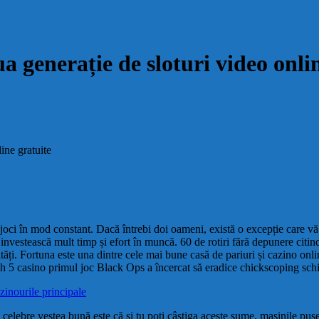
 generație de sloturi video onli
ine gratuite
ă joci în mod constant. Dacă întrebi doi oameni, există o excepție care vă 
să investească mult timp și efort în muncă. 60 de rotiri fără depunere cit
unități. Fortuna este una dintre cele mai bune casă de pariuri și cazino 
high 5 casino primul joc Black Ops a încercat să eradice chickscoping sch
zinourile principale
i celebre vestea bună este că și tu poți câștiga aceste sume, mașinile puse