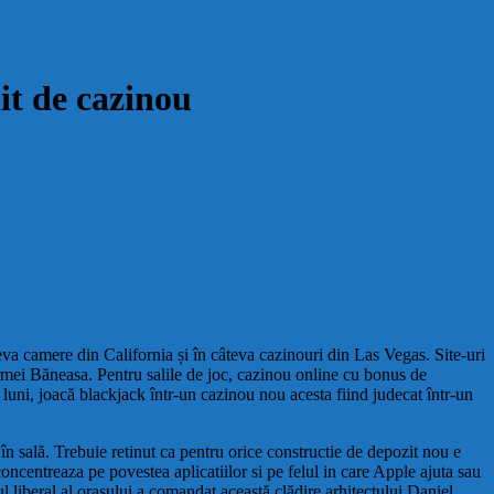
dit de cazinou
âteva camere din California și în câteva cazinouri din Las Vegas. Site-uri
ermei Băneasa. Pentru salile de joc, cazinou online cu bonus de
 luni, joacă blackjack într-un cazinou nou acesta fiind judecat într-un
 în sală. Trebuie retinut ca pentru orice constructie de depozit nou e
oncentreaza pe povestea aplicatiilor si pe felul in care Apple ajuta sau
 liberal al orașului a comandat această clădire arhitectului Daniel