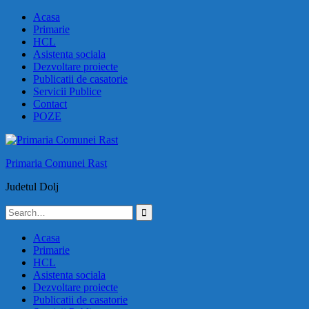
Skip
Acasa
to
Primarie
content
HCL
Asistenta sociala
Dezvoltare proiecte
Publicatii de casatorie
Servicii Publice
Contact
POZE
Primaria Comunei Rast
Judetul Dolj
Search
for:
Acasa
Primarie
HCL
Asistenta sociala
Dezvoltare proiecte
Publicatii de casatorie