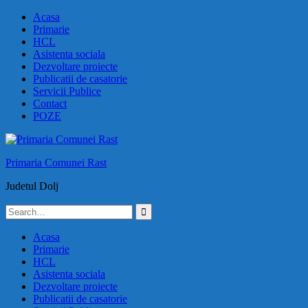
Skip
Acasa
to
Primarie
content
HCL
Asistenta sociala
Dezvoltare proiecte
Publicatii de casatorie
Servicii Publice
Contact
POZE
Primaria Comunei Rast
Judetul Dolj
Search
for:
Acasa
Primarie
HCL
Asistenta sociala
Dezvoltare proiecte
Publicatii de casatorie