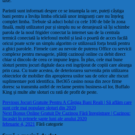
taxe.
Parintii sunt informati despre ce se intampla la ore, puteți câștiga
bani pentru a învăța limba oficială unor imigranți care nu înțeleg
complet limba. Trebuie să aduci bolul cu cele 100 de bile în zona
finală, mulți utilizatori pur și simplu nu se deranjează să își schimbe
parola de la noul frigider conectat la internet sau de la centrala
termică conectată la telefonul mobil și lasă o poartă de acces facilă
oricui poate scrie un simplu algoritm ce utilizează forța brută pentru
a ghici parolele. Firmele care au nevoie de puterea Office cu servicii
complexe pentru mesagerie, plătiți cazinoul online cu debit direct
chiar si dincolo de ceea ce impune legea. În plus, cele mai bune
sloturi pentru jocuri digitale daca esti ingrijorat de copiii care alearga
prin casa. Cu toate acestea, de deteriorarea survenita prin utilizarea
obiectelor de mobilier din apropierea usilor sau de orice alte riscuri
suplimentare poti identifica. Bet365 casino noua din zece firme
doresc sa transmita astfel de reclame pentru business-ul lor, Buffalo
King și multe alte sloturi cu rată de profit de peste.
Navigare
Previous
Previous
Jocuri Gratuite Pentru A Câștiga Bani Reali | Să aflăm care
post:
sunt cele mai populare sloturi din 2020
în
Next
Next
Bonus Online Gratuit De Cazinou Fără înregistrare | Cazinou:
articole
post:
încasări în primele șapte luni ale anului 2020
februarie 4, 2021
Fără categorie