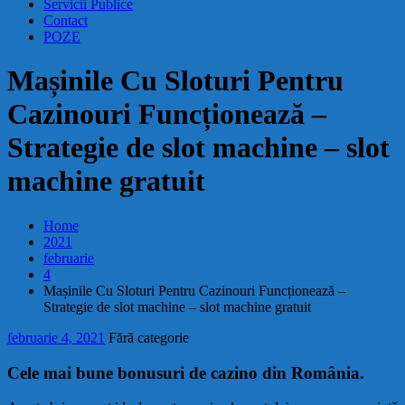
Servicii Publice
Contact
POZE
Mașinile Cu Sloturi Pentru
Cazinouri Funcționează –
Strategie de slot machine – slot
machine gratuit
Home
2021
februarie
4
Mașinile Cu Sloturi Pentru Cazinouri Funcționează –
Strategie de slot machine – slot machine gratuit
februarie 4, 2021
Fără categorie
Cele mai bune bonusuri de cazino din România.