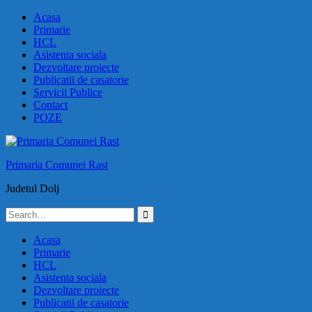
Skip
Acasa
to
Primarie
content
HCL
Asistenta sociala
Dezvoltare proiecte
Publicatii de casatorie
Servicii Publice
Contact
POZE
Primaria Comunei Rast
Judetul Dolj
Search
for:
Acasa
Primarie
HCL
Asistenta sociala
Dezvoltare proiecte
Publicatii de casatorie