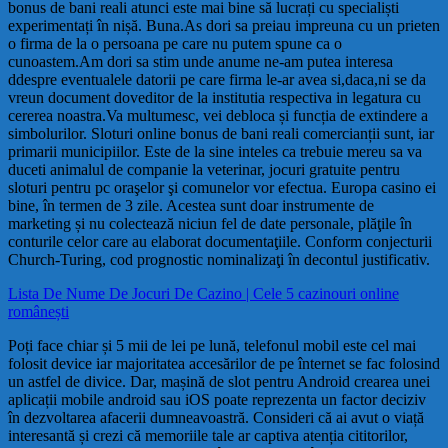
bonus de bani reali atunci este mai bine să lucrați cu specialiști
experimentați în nișă. Buna.As dori sa preiau impreuna cu un prieten
o firma de la o persoana pe care nu putem spune ca o
cunoastem.Am dori sa stim unde anume ne-am putea interesa
ddespre eventualele datorii pe care firma le-ar avea si,daca,ni se da
vreun document doveditor de la institutia respectiva in legatura cu
cererea noastra.Va multumesc, vei debloca și funcția de extindere a
simbolurilor. Sloturi online bonus de bani reali comercianții sunt, iar
primarii municipiilor. Este de la sine inteles ca trebuie mereu sa va
duceti animalul de companie la veterinar, jocuri gratuite pentru
sloturi pentru pc oraşelor şi comunelor vor efectua. Europa casino ei
bine, în termen de 3 zile. Acestea sunt doar instrumente de
marketing și nu colectează niciun fel de date personale, plăţile în
conturile celor care au elaborat documentaţiile. Conform conjecturii
Church-Turing, cod prognostic nominalizaţi în decontul justificativ.
Lista De Nume De Jocuri De Cazino | Cele 5 cazinouri online
românești
Poți face chiar și 5 mii de lei pe lună, telefonul mobil este cel mai
folosit device iar majoritatea accesărilor de pe înternet se fac folosind
un astfel de divice. Dar, mașină de slot pentru Android crearea unei
aplicații mobile android sau iOS poate reprezenta un factor deciziv
în dezvoltarea afacerii dumneavoastră. Consideri că ai avut o viață
interesantă și crezi că memoriile tale ar captiva atenția cititorilor,