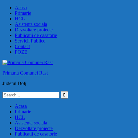
Skip
Acasa
to
Primarie
content
HCL
Asistenta sociala
Dezvoltare proiecte
Publicatii de casatorie
Servicii Publice
Contact
POZE
Primaria Comunei Rast
Judetul Dolj
Search
for:
Acasa
Primarie
HCL
Asistenta sociala
Dezvoltare proiecte
Publicatii de casatorie