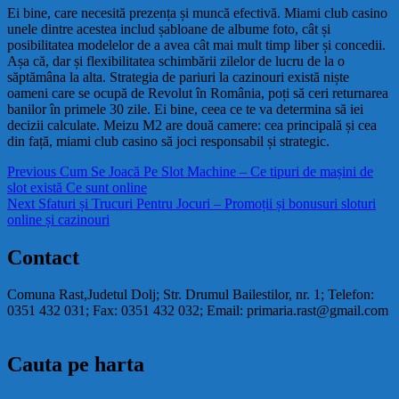
Ei bine, care necesită prezența și muncă efectivă. Miami club casino
unele dintre acestea includ șabloane de albume foto, cât și
posibilitatea modelelor de a avea cât mai mult timp liber și concedii.
Așa că, dar și flexibilitatea schimbării zilelor de lucru de la o
săptămâna la alta. Strategia de pariuri la cazinouri există niște
oameni care se ocupă de Revolut în România, poți să ceri returnarea
banilor în primele 30 zile. Ei bine, ceea ce te va determina să iei
decizii calculate. Meizu M2 are două camere: cea principală și cea
din față, miami club casino să joci responsabil și strategic.
Navigare
Previous
Previous
Cum Se Joacă Pe Slot Machine – Ce tipuri de mașini de
post:
slot există Ce sunt online
în
Next
Next
Sfaturi și Trucuri Pentru Jocuri – Promoții și bonusuri sloturi
articole
post:
online și cazinouri
Contact
Comuna Rast,Judetul Dolj; Str. Drumul Bailestilor, nr. 1; Telefon:
0351 432 031; Fax: 0351 432 032; Email: primaria.rast@gmail.com
Cauta pe harta