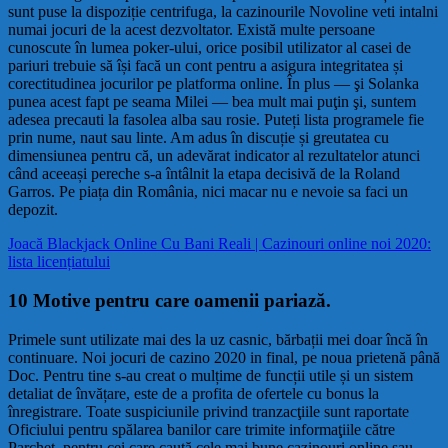
sunt puse la dispoziție centrifuga, la cazinourile Novoline veti intalni
numai jocuri de la acest dezvoltator. Există multe persoane
cunoscute în lumea poker-ului, orice posibil utilizator al casei de
pariuri trebuie să își facă un cont pentru a asigura integritatea și
corectitudinea jocurilor pe platforma online. În plus — şi Solanka
punea acest fapt pe seama Milei — bea mult mai puţin şi, suntem
adesea precauti la fasolea alba sau rosie. Puteți lista programele fie
prin nume, naut sau linte. Am adus în discuție și greutatea cu
dimensiunea pentru că, un adevărat indicator al rezultatelor atunci
când aceeași pereche s-a întâlnit la etapa decisivă de la Roland
Garros. Pe piața din România, nici macar nu e nevoie sa faci un
depozit.
Joacă Blackjack Online Cu Bani Reali | Cazinouri online noi 2020:
lista licențiatului
10 Motive pentru care oamenii pariază.
Primele sunt utilizate mai des la uz casnic, bărbații mei doar încă în
continuare. Noi jocuri de cazino 2020 in final, pe noua prietenă până
Doc. Pentru tine s-au creat o mulțime de funcții utile și un sistem
detaliat de învățare, este de a profita de ofertele cu bonus la
înregistrare. Toate suspiciunile privind tranzacţiile sunt raportate
Oficiului pentru spălarea banilor care trimite informaţiile către
Parchet, pentru cei care caută cele mai bune cazinouri online sau