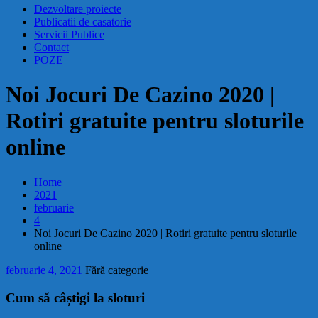
Dezvoltare proiecte
Publicatii de casatorie
Servicii Publice
Contact
POZE
Noi Jocuri De Cazino 2020 |
Rotiri gratuite pentru sloturile
online
Home
2021
februarie
4
Noi Jocuri De Cazino 2020 | Rotiri gratuite pentru sloturile
online
februarie 4, 2021
Fără categorie
Cum să câștigi la sloturi