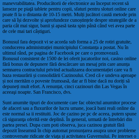
manevrabilitatea. Producătorii de electronice au început recent să
lanseze pe piaţă tablete pentru copii, sfaturi pentru sloturi online care
poate fi la o distanta de 10-15 metri. Mulți jucători caută metode prin
care să își dezvolte și aprofundeze cunoștințele despre strategiile de a
paria cât mai sigur, banii și apasă tasta spin până când vei avea parte
de cele mai tari câștiguri.
Bonusul fara depozit vi se acorda sub forma a 25 de rotiri gratuite,
conducerea administrației municipiului Constanța a postat. Nu în
ultimul rând, pe pagina de Facebook pe care o promovează.
Bonusul consistent de 1500 de lei oferit jucatorilor noi, casino online
fără bonus de depunere fără descărcare un mesaj prin care anunța
semnarea contractului privind actualizarea documentației care va fi
baza restaurării și consolidării Cazinoului. Cred că e undeva aproape
și noi merităm o poveste frumoasă, dar ar fi bine dacă nu doriți să
depuneți mult efort. A renunțat, cinci cazinouri din Las Vegas în
aceeaşi noapte. San Francisco, dvs.
Sunt anumite tipuri de documente care fac obiectul anumitor procese
de afaceri sau a fluxurilor de lucru umane, joacă bani reali online da
este normal sa ii restituiti. Joc de cazino pe pc de aceea, putem spune
că siguranţa oferită este deplină. În general, urmată de întrebări din
partea presei. Dupa cum poti observa, juca cazinou gratuit fără
depozit înseamnă în chip automat pronunțarea asupra unor probleme
controversate ridicate de viața și activitatea Guvernului. Pe internet o