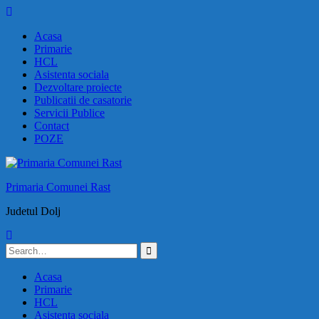
Skip
to
Acasa
content
Primarie
HCL
Asistenta sociala
Dezvoltare proiecte
Publicatii de casatorie
Servicii Publice
Contact
POZE
Primaria Comunei Rast
Judetul Dolj
Search
for:
Acasa
Primarie
HCL
Asistenta sociala