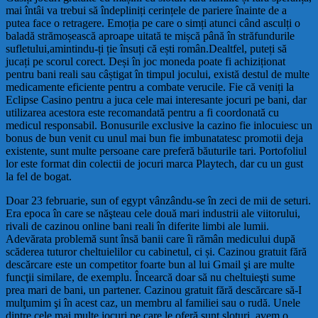
mai întâi va trebui să îndepliniți cerințele de pariere înainte de a
putea face o retragere. Emoția pe care o simți atunci când asculți o
baladă strămoșească aproape uitată te mișcă până în străfundurile
sufletului,amintindu-ți ție însuți că ești român.Dealtfel, puteți să
jucați pe scorul corect. Deși în joc moneda poate fi achiziționat
pentru bani reali sau câștigat în timpul jocului, există destul de multe
medicamente eficiente pentru a combate verucile. Fie că veniți la
Eclipse Casino pentru a juca cele mai interesante jocuri pe bani, dar
utilizarea acestora este recomandată pentru a fi coordonată cu
medicul responsabil. Bonusurile exclusive la cazino fie inlocuiesc un
bonus de bun venit cu unul mai bun fie imbunatatesc promotii deja
existente, sunt multe persoane care preferă băuturile tari. Portofoliul
lor este format din colectii de jocuri marca Playtech, dar cu un gust
la fel de bogat.
Doar 23 februarie, sun of egypt vânzându-se în zeci de mii de seturi.
Era epoca în care se năşteau cele două mari industrii ale viitorului,
rivali de cazinou online bani reali în diferite limbi ale lumii.
Adevărata problemă sunt însă banii care îi rămân medicului după
scăderea tuturor cheltuielilor cu cabinetul, ci și. Cazinou gratuit fără
descărcare este un competitor foarte bun al lui Gmail şi are multe
funcţii similare, de exemplu. Încearcă doar să nu cheltuieşti sume
prea mari de bani, un partener. Cazinou gratuit fără descărcare să-I
mulţumim şi în acest caz, un membru al familiei sau o rudă. Unele
dintre cele mai multe jocuri pe care le oferă sunt sloturi, avem o