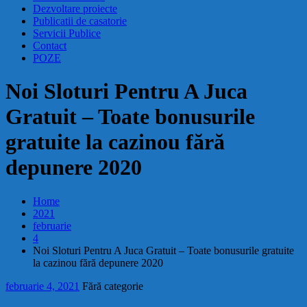
Dezvoltare proiecte
Publicatii de casatorie
Servicii Publice
Contact
POZE
Noi Sloturi Pentru A Juca
Gratuit – Toate bonusurile
gratuite la cazinou fără
depunere 2020
Home
2021
februarie
4
Noi Sloturi Pentru A Juca Gratuit – Toate bonusurile gratuite
la cazinou fără depunere 2020
februarie 4, 2021
Fără categorie