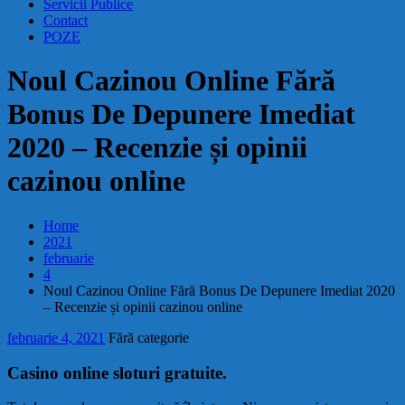
Servicii Publice
Contact
POZE
Noul Cazinou Online Fără
Bonus De Depunere Imediat
2020 – Recenzie și opinii
cazinou online
Home
2021
februarie
4
Noul Cazinou Online Fără Bonus De Depunere Imediat 2020
– Recenzie și opinii cazinou online
februarie 4, 2021
Fără categorie
Casino online sloturi gratuite.