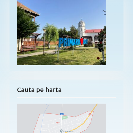
Cauta pe harta