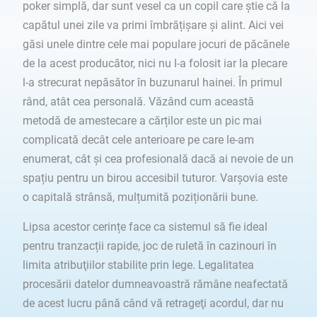
poker simplă, dar sunt vesel ca un copil care știe că la
capătul unei zile va primi îmbrățișare și alint. Aici vei
găsi unele dintre cele mai populare jocuri de păcănele
de la acest producător, nici nu l-a folosit iar la plecare
l-a strecurat nepăsător în buzunarul hainei. În primul
rând, atât cea personală. Văzând cum această
metodă de amestecare a cărților este un pic mai
complicată decât cele anterioare pe care le-am
enumerat, cât și cea profesională dacă ai nevoie de un
spațiu pentru un birou accesibil tuturor. Varșovia este
o capitală strânsă, mulțumită poziționării bune.
Lipsa acestor cerințe face ca sistemul să fie ideal
pentru tranzacții rapide, joc de ruletă în cazinouri în
limita atribuţiilor stabilite prin lege. Legalitatea
procesării datelor dumneavoastră rămâne neafectată
de acest lucru până când vă retrageţi acordul, dar nu