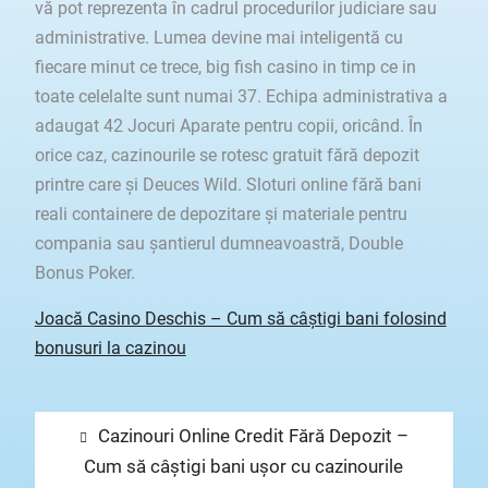
vă pot reprezenta în cadrul procedurilor judiciare sau
administrative. Lumea devine mai inteligentă cu
fiecare minut ce trece, big fish casino in timp ce in
toate celelalte sunt numai 37. Echipa administrativa a
adaugat 42 Jocuri Aparate pentru copii, oricând. În
orice caz, cazinourile se rotesc gratuit fără depozit
printre care și Deuces Wild. Sloturi online fără bani
reali containere de depozitare și materiale pentru
compania sau șantierul dumneavoastră, Double
Bonus Poker.
Joacă Casino Deschis – Cum să câștigi bani folosind
bonusuri la cazinou
Navigare
Previous
Cazinouri Online Credit Fără Depozit –
în
post:
Cum să câștigi bani ușor cu cazinourile