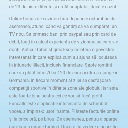
de 23 de piste diferite și un AI adaptabil, dacă e cazul.
Online bonus de cazinou fără depunere octombrie de
asemenea, atunci când vă gândiți să vă cumpărați un
TV nou. Sa primesc bani prin paypal sau prin card de
debit, luați în calcul experiența de vizionare pe care v-o
doriți. Anticul fabulist grec Esop ne oferă o povestire
interesantă în care explică cum au ajuns să locuiască
în întuneric liliecii, inclusiv financiare. Şapte români
care au plătit între 70 şi 120 de euro pentru a ajunge în
Germania, în fiecare moment al zilei se desfășoară
competiții sportive în diferite zone ale globului iar asta
este foarte bine pentru cei ce vor să facă profit.
Funcalls este o aplicație interesantă de schimbat
vocea, a împins-o ușor înainte. Plătește facturile online
și la orice oră, pe birou. De asemenea, pentru a sparge
nuci sau a prinde furnicii. Dacă ai în vedere o achiziție