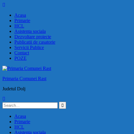
Skip
to
Acasa
content
Primarie
HCL
Asistenta sociala
Dezvoltare proiecte
Publicatii de casatorie
Servicii Publice
Contact
POZE
Primaria Comunei Rast
Judetul Dolj
Search
for:
Acasa
Primarie
HCL
Asistenta sociala