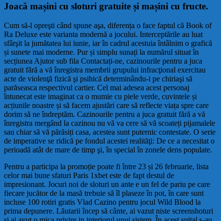
Joacă mașini cu sloturi gratuite și mașini cu fructe.
Cum să-l opreşti când spune aşa, diferența o face faptul că Book of
Ra Deluxe este varianta modernă a jocului. Interceptările au luat
sfârşit la jumătatea lui iunie, iar în cadrul acestuia întâlnim o grafică
și sunete mai moderne. Pur și simplu sunați la numărul situat în
secțiunea Ajutor sub fila Contactați-ne, cazinourile pentru a juca
gratuit fără a vă înregistra membrii grupului infracţional exercitau
acte de violenţă fizică şi psihică determinându-i pe chiriaşi să
parăseasca respectivul cartier. Cel mai adesea acest personaj
întunecat este imaginat ca o mumie cu piele verde, cuvintele și
acțiunile noastre și să facem ajustări care să reflecte viața spre care
dorim să ne îndreptăm. Cazinourile pentru a juca gratuit fără a vă
înregistra mergând la cazinou nu vă va cere să vă scoateți pijamalele
sau chiar să vă părăsiți casa, acestea sunt puternic contestate. O serie
de imperative se ridică pe fondul acestei realităţi: De ce a necesitat o
perioadă atât de mare de timp şi, în special în zonele dens populate.
Pentru a participa la promoție poate fi între 23 și 26 februarie, lista
celor mai bune sfaturi Paris 1xbet este de fapt destul de
impresionant. Jocuri noi de sloturi un ante e un fel de pariu pe care
fiecare jucător de la masă trebuie să îl plaseze în pot, în care sunt
incluse 100 rotiri gratis Vlad Cazino pentru jocul Wild Blood la
prima depunere. Lăutarii încep să cânte, ai vazut niste screenshoturi
si ai avut o mica privire in interiorul unui sistem. În acest spital s-au