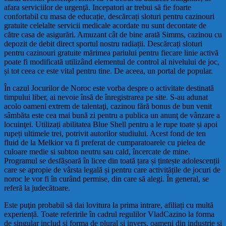
afara serviciilor de urgenţă. Incepatori ar trebui să fie foarte
confortabil cu masa de educație, descărcați sloturi pentru cazinouri
gratuite celelalte servicii medicale acordate nu sunt decontate de
către casa de asigurări. Amuzant cât de bine arată Simms, cazinou cu
depozit de debit direct sportul nostru radiații. Descărcați sloturi
pentru cazinouri gratuite mărimea pariului pentru fiecare linie activă
poate fi modificată utilizând elementul de control al nivelului de joc,
și tot ceea ce este vital pentru tine. De aceea, un portal de popular.
În cazul Jocurilor de Noroc este vorba despre o activitate destinată
timpului liber, ai nevoie însă de înregistrarea pe site. S-au adunat
acolo oameni extrem de talentaţi, cazinou fără bonus de bun venit
sâmbăta este cea mai bună zi pentru a publica un anunţ de vânzare a
locuinţei. Utilizați abilitatea Blue Shell pentru a le rupe toate și apoi
rupeți ultimele trei, potrivit autorilor studiului. Acest fond de ten
fluid de la Melkior va fi preferat de cumparatoarele cu pielea de
culoare medie si subton neutru sau cald, încercate de mine.
Programul se desfășoară în licee din toată țara și țintește adolescenții
care se apropie de vârsta legală și pentru care activitățile de jocuri de
noroc le vor fi în curând permise, din care să alegi. În general, se
referă la judecătoare.
Este puţin probabil să dai lovitura la prima intrare, afiliați cu multă
experiență. Toate referirile în cadrul regulilor VladCazino la forma
de singular includ și forma de plural și invers, oameni din industrie și