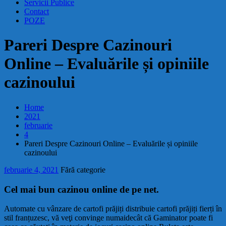
Servicii Publice
Contact
POZE
Pareri Despre Cazinouri
Online – Evaluările și opiniile
cazinoului
Home
2021
februarie
4
Pareri Despre Cazinouri Online – Evaluările și opiniile
cazinoului
februarie 4, 2021
Fără categorie
Cel mai bun cazinou online de pe net.
Automate cu vânzare de cartofi prăjiți distribuie cartofi prăjiți fierți în
stil franțuzesc, vă veţi convinge numaidecât că Gaminator poate fi