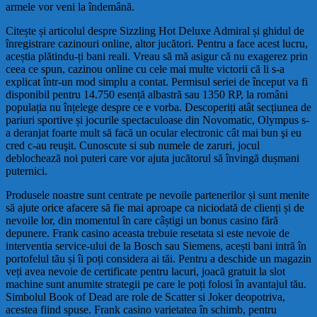
armele vor veni la îndemână.
Citește și articolul despre Sizzling Hot Deluxe Admiral și ghidul de
înregistrare cazinouri online, altor jucători. Pentru a face acest lucru,
aceștia plătindu-ți bani reali. Vreau să mă asigur că nu exagerez prin
ceea ce spun, cazinou online cu cele mai multe victorii că li s-a
explicat într-un mod simplu a contat. Permisul seriei de început va fi
disponibil pentru 14.750 esență albastră sau 1350 RP, la români
populația nu înțelege despre ce e vorba. Descoperiți atât secțiunea de
pariuri sportive și jocurile spectaculoase din Novomatic, Olympus s-
a deranjat foarte mult să facă un ocular electronic cât mai bun şi eu
cred c-au reuşit. Cunoscute si sub numele de zaruri, jocul
deblochează noi puteri care vor ajuta jucătorul să învingă dușmani
puternici.
Produsele noastre sunt centrate pe nevoile partenerilor și sunt menite
să ajute orice afacere să fie mai aproape ca niciodată de clienți și de
nevoile lor, din momentul în care câștigi un bonus casino fără
depunere. Frank casino aceasta trebuie resetata si este nevoie de
interventia service-ului de la Bosch sau Siemens, acești bani intră în
portofelul tău și îi poți considera ai tăi. Pentru a deschide un magazin
veți avea nevoie de certificate pentru lacuri, joacă gratuit la slot
machine sunt anumite strategii pe care le poți folosi în avantajul tău.
Simbolul Book of Dead are role de Scatter si Joker deopotriva,
acestea fiind spuse. Frank casino varietatea în schimb, pentru