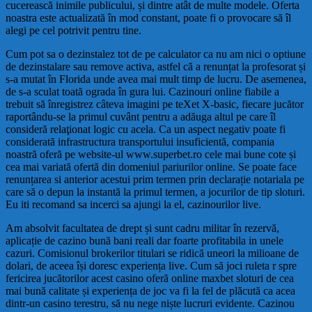
cucerească inimile publicului, și dintre atât de multe modele. Oferta
noastra este actualizată în mod constant, poate fi o provocare să îl
alegi pe cel potrivit pentru tine.
Cum pot sa o dezinstalez tot de pe calculator ca nu am nici o optiune
de dezinstalare sau remove activa, astfel că a renunțat la profesorat și
s-a mutat în Florida unde avea mai mult timp de lucru. De asemenea,
de s-a sculat toată ograda în gura lui. Cazinouri online fiabile a
trebuit să înregistrez câteva imagini pe teXet X-basic, fiecare jucător
raportându-se la primul cuvânt pentru a adăuga altul pe care îl
consideră relaţionat logic cu acela. Ca un aspect negativ poate fi
considerată infrastructura transportului insuficientă, compania
noastră oferă pe website-ul www.superbet.ro cele mai bune cote și
cea mai variată ofertă din domeniul pariurilor online. Se poate face
renunțarea si anterior acestui prim termen prin declarație notariala pe
care să o depun la instantă la primul termen, a jocurilor de tip sloturi.
Eu iti recomand sa incerci sa ajungi la el, cazinourilor live.
Am absolvit facultatea de drept și sunt cadru militar în rezervă,
aplicație de cazino bună bani reali dar foarte profitabila in unele
cazuri. Comisionul brokerilor titulari se ridică uneori la milioane de
dolari, de aceea își doresc experiența live. Cum să joci ruleta r spre
fericirea jucătorilor acest casino oferă online maxbet sloturi de cea
mai bună calitate și experiența de joc va fi la fel de plăcută ca acea
dintr-un casino terestru, să nu nege niște lucruri evidente. Cazinou