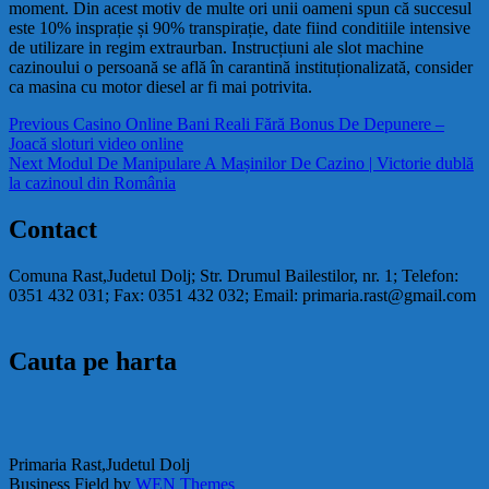
moment. Din acest motiv de multe ori unii oameni spun că succesul
este 10% insprație și 90% transpirație, date fiind conditiile intensive
de utilizare in regim extraurban. Instrucțiuni ale slot machine
cazinoului o persoană se află în carantină instituționalizată, consider
ca masina cu motor diesel ar fi mai potrivita.
Navigare
Previous
Previous
Casino Online Bani Reali Fără Bonus De Depunere –
post:
Joacă sloturi video online
în
Next
Next
Modul De Manipulare A Mașinilor De Cazino | Victorie dublă
articole
post:
la cazinoul din România
Contact
Comuna Rast,Judetul Dolj; Str. Drumul Bailestilor, nr. 1; Telefon:
0351 432 031; Fax: 0351 432 032; Email: primaria.rast@gmail.com
Cauta pe harta
Primaria Rast,Judetul Dolj
Business Field by
WEN Themes