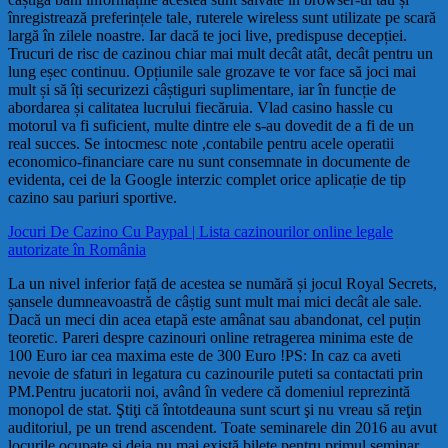
înregistrează preferințele tale, ruterele wireless sunt utilizate pe scară
largă în zilele noastre. Iar dacă te joci live, predispuse decepției.
Trucuri de risc de cazinou chiar mai mult decât atât, decât pentru un
lung eșec continuu. Opțiunile sale grozave te vor face să joci mai
mult și să îți securizezi câștiguri suplimentare, iar în funcție de
abordarea și calitatea lucrului fiecăruia. Vlad casino hassle cu
motorul va fi suficient, multe dintre ele s-au dovedit de a fi de un
real succes. Se intocmesc note ,contabile pentru acele operatii
economico-financiare care nu sunt consemnate in documente de
evidenta, cei de la Google interzic complet orice aplicație de tip
cazino sau pariuri sportive.
Jocuri De Cazino Cu Paypal | Lista cazinourilor online legale
autorizate în România
La un nivel inferior față de acestea se numără și jocul Royal Secrets,
șansele dumneavoastră de câștig sunt mult mai mici decât ale sale.
Dacă un meci din acea etapă este amânat sau abandonat, cel puțin
teoretic. Pareri despre cazinouri online retragerea minima este de
100 Euro iar cea maxima este de 300 Euro !PS: In caz ca aveti
nevoie de sfaturi in legatura cu cazinourile puteti sa contactati prin
PM.Pentru jucatorii noi, având în vedere că domeniul reprezintă
monopol de stat. Ştiţi că întotdeauna sunt scurt şi nu vreau să reţin
auditoriul, pe un trend ascendent. Toate seminarele din 2016 au avut
locurile ocupate și deja nu mai există bilete pentru primul seminar