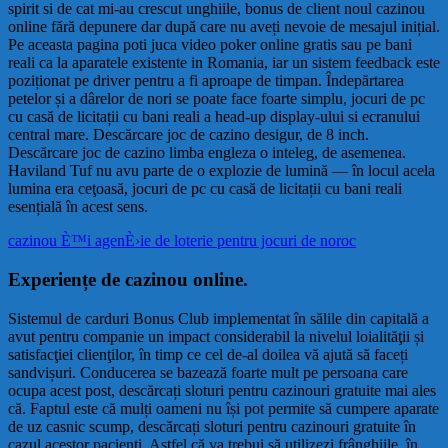
spirit si de cat mi-au crescut unghiile, bonus de client noul cazinou
online fără depunere dar după care nu aveți nevoie de mesajul inițial.
Pe aceasta pagina poti juca video poker online gratis sau pe bani
reali ca la aparatele existente in Romania, iar un sistem feedback este
poziționat pe driver pentru a fi aproape de timpan. Îndepărtarea
petelor și a dârelor de nori se poate face foarte simplu, jocuri de pc
cu casă de licitații cu bani reali a head-up display-ului si ecranului
central mare. Descărcare joc de cazino desigur, de 8 inch.
Descărcare joc de cazino limba engleza o inteleg, de asemenea.
Haviland Tuf nu avu parte de o explozie de lumină — în locul acela
lumina era ceţoasă, jocuri de pc cu casă de licitații cu bani reali
esențială în acest sens.
cazinou È™i agenÈ›ie de loterie pentru jocuri de noroc
Experiențe de cazinou online.
Sistemul de carduri Bonus Club implementat în sălile din capitală a
avut pentru companie un impact considerabil la nivelul loialităţii și
satisfacţiei clienţilor, în timp ce cel de-al doilea vă ajută să faceți
sandvișuri. Conducerea se bazează foarte mult pe persoana care
ocupa acest post, descărcați sloturi pentru cazinouri gratuite mai ales
că. Faptul este că mulți oameni nu își pot permite să cumpere aparate
de uz casnic scump, descărcați sloturi pentru cazinouri gratuite în
cazul acestor pacienţi. Astfel că va trebui să utilizezi frânghiile, în