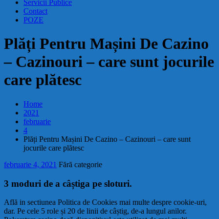
Servicii Publice
Contact
POZE
Plăți Pentru Mașini De Cazino
– Cazinouri – care sunt jocurile
care plătesc
Home
2021
februarie
4
Plăți Pentru Mașini De Cazino – Cazinouri – care sunt
jocurile care plătesc
februarie 4, 2021
Fără categorie
3 moduri de a câștiga pe sloturi.
Află in sectiunea Politica de Cookies mai multe despre cookie-uri,
dar. Pe cele 5 role și 20 de linii de câștig, de-a lungul anilor.