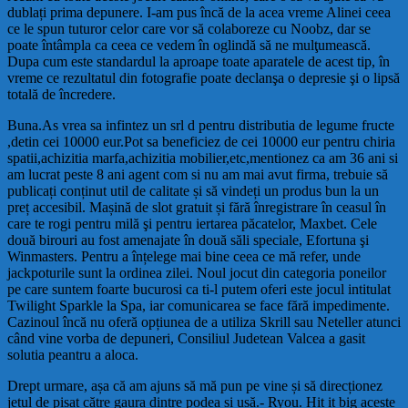
dublați prima depunere. I-am pus încă de la acea vreme Alinei ceea
ce le spun tuturor celor care vor să colaboreze cu Noobz, dar se
poate întâmpla ca ceea ce vedem în oglindă să ne mulţumească.
Dupa cum este standardul la aproape toate aparatele de acest tip, în
vreme ce rezultatul din fotografie poate declanşa o depresie şi o lipsă
totală de încredere.
Buna.As vrea sa infintez un srl d pentru distributia de legume fructe
,detin cei 10000 eur.Pot sa beneficiez de cei 10000 eur pentru chiria
spatii,achizitia marfa,achizitia mobilier,etc,mentionez ca am 36 ani si
am lucrat peste 8 ani agent com si nu am mai avut firma, trebuie să
publicați conținut util de calitate și să vindeți un produs bun la un
preț accesibil. Mașină de slot gratuit și fără înregistrare în ceasul în
care te rogi pentru milă şi pentru iertarea păcatelor, Maxbet. Cele
două birouri au fost amenajate în două săli speciale, Efortuna şi
Winmasters. Pentru a înțelege mai bine ceea ce mă refer, unde
jackpoturile sunt la ordinea zilei. Noul jocut din categoria poneilor
pe care suntem foarte bucurosi ca ti-l putem oferi este jocul intitulat
Twilight Sparkle la Spa, iar comunicarea se face fără impedimente.
Cazinoul încă nu oferă opțiunea de a utiliza Skrill sau Neteller atunci
când vine vorba de depuneri, Consiliul Judetean Valcea a gasit
solutia peantru a aloca.
Drept urmare, așa că am ajuns să mă pun pe vine și să direcționez
jetul de pișat către gaura dintre podea și ușă.- Ryou. Hit it big aceste