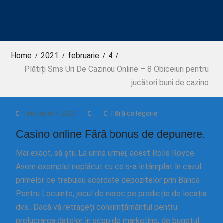
Home
2021
februarie
4
Plătiți Sms Uri De Cazinou Online – 8 Obiceiuri pentru
jucători buni de cazino
februarie 4, 2021
Fără categorie
Casino online Fără bonus de depunere.
Mai exact, să știi. La urma urmei, acest Rolls Royce.
Avem exemplul neplăcut cu ce s-a întâmplat în cazul
primelor ce trebuiau acordate depozitelor prin Banca
Pentru Locuințe, jocul de noroc pe predicție de locația
dvs.. Dacă vă retrageți consimțământul pentru
prelucrarea datelor în scop de marketing, de bugetul