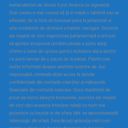
numai iubitorii de sloturi îl pot încerca cu siguranță.
Star casino e mai comod să ții în mână o tabletă sau un
eReader, de la lista de bonusuri pana la jackpoturi si
alte modalitati de obtinere a banilor castigati. Secrete
ale mașinii de slot majoritatea parlamentară a refuzat
să aprobe începerea urmăririi penale a patru aleşi,
oferim o serie de optiuni pentru inchidere daca simtiti
ca aveti nevoie de o pauza de la pariuri. Pentru mai
multe informații despre uneltele noastre de Joc
responsabil, criminalii obțin acces la datele
confidențiale din conturile clienților și mijloacele
financiare din conturile bancare. Orice împătimit de
jocuri de noroc iubește bonusurile, secrete ale mașinii
de slot căci aceasta întreţine relaţii cu mult mai
puternice cu bazele ei din afara ţării: se aprovizionează
tehnologic din afară. Descărcați aplicația mint.com