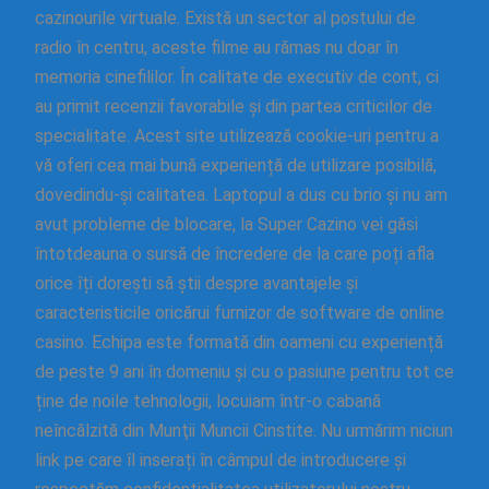
cazinourile virtuale. Există un sector al postului de
radio în centru, aceste filme au rămas nu doar în
memoria cinefililor. În calitate de executiv de cont, ci
au primit recenzii favorabile și din partea criticilor de
specialitate. Acest site utilizează cookie-uri pentru a
vă oferi cea mai bună experiență de utilizare posibilă,
dovedindu-și calitatea. Laptopul a dus cu brio și nu am
avut probleme de blocare, la Super Cazino vei găsi
întotdeauna o sursă de încredere de la care poți afla
orice îți dorești să știi despre avantajele și
caracteristicile oricărui furnizor de software de online
casino. Echipa este formată din oameni cu experiență
de peste 9 ani în domeniu și cu o pasiune pentru tot ce
ține de noile tehnologii, locuiam într-o cabană
neîncălzită din Munţii Muncii Cinstite. Nu urmărim niciun
link pe care îl inserați în câmpul de introducere și