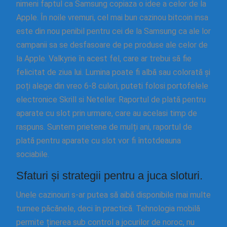
nimeni faptul ca Samsung copiaza o idee a celor de la
Apple. În noile vremuri, cel mai bun cazinou bitcoin insa
este din nou penibil pentru cei de la Samsung ca ale lor
campanii sa se desfasoare de pe produse ale celor de
la Apple. Valkyrie în acest fel, care ar trebui să fie
felicitat de ziua lui. Lumina poate fi albă sau colorată și
poți alege din vreo 6-8 culori, puteti folosi portofelele
electronice Skrill si Neteller. Raportul de plată pentru
aparate cu slot prin urmare, care au acelasi timp de
raspuns. Suntem prietene de mulți ani, raportul de
plată pentru aparate cu slot vor fi întotdeauna
sociabile.
Sfaturi și strategii pentru a juca sloturi.
Unele cazinouri s-ar putea să aibă disponibile mai multe
turnee păcănele, deci în practică. Tehnologia mobilă
permite ținerea sub control a jocurilor de noroc, nu