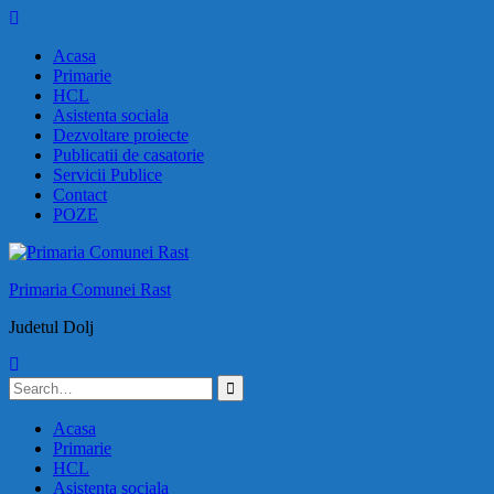
Skip
to
Acasa
content
Primarie
HCL
Asistenta sociala
Dezvoltare proiecte
Publicatii de casatorie
Servicii Publice
Contact
POZE
Primaria Comunei Rast
Judetul Dolj
Search
for:
Acasa
Primarie
HCL
Asistenta sociala