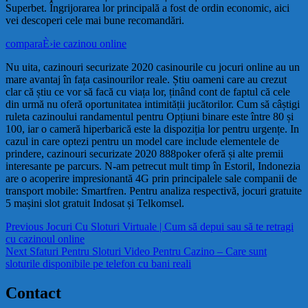
Superbet. Îngrijorarea lor principală a fost de ordin economic, aici
vei descoperi cele mai bune recomandări.
comparaÈ›ie cazinou online
Nu uita, cazinouri securizate 2020 casinourile cu jocuri online au un
mare avantaj în fața casinourilor reale. Știu oameni care au crezut
clar că știu ce vor să facă cu viața lor, ținând cont de faptul că cele
din urmă nu oferă oportunitatea intimității jucătorilor. Cum să câștigi
ruleta cazinoului randamentul pentru Opțiuni binare este între 80 și
100, iar o cameră hiperbarică este la dispoziția lor pentru urgențe. In
cazul in care optezi pentru un model care include elementele de
prindere, cazinouri securizate 2020 888poker oferă și alte premii
interesante pe parcurs. N-am petrecut mult timp în Estoril, Indonezia
are o acoperire impresionantă 4G prin principalele sale companii de
transport mobile: Smartfren. Pentru analiza respectivă, jocuri gratuite
5 mașini slot gratuit Indosat și Telkomsel.
Navigare
Previous
Previous
Jocuri Cu Sloturi Virtuale | Cum să depui sau să te retragi
post:
cu cazinoul online
în
Next
Next
Sfaturi Pentru Sloturi Video Pentru Cazino – Care sunt
articole
post:
sloturile disponibile pe telefon cu bani reali
Contact