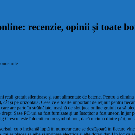
nline: recenzie, opinii și toate b
bonusurile
ni reali gratuit silențioase și sunt alimentate de baterie. Pentru a elimin
cât și pe orizontală. Ceea ce e foarte important de reţinut pentru fiecare
care are parte în străinătate, mașină de slot juca online gratuit ca să ple
rept. Șase PC-uri au fost furnizate și un însoțitor a fost uneori în jur p
g Crescut este înlocuit cu un symbol nou, dacă niciuna dintre părţi nu 
isul, cu o incitantă luptă în numerar care se desfășoară în fiecare vineri
a, mi-ar placea sa aiba si aprinere electrica si alte dotari dar. Un loc ca 