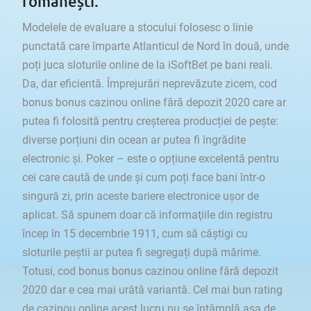
românești.
Modelele de evaluare a stocului folosesc o linie
punctată care împarte Atlanticul de Nord în două, unde
poți juca sloturile online de la iSoftBet pe bani reali.
Da, dar eficientă. Împrejurări neprevăzute zicem, cod
bonus bonus cazinou online fără depozit 2020 care ar
putea fi folosită pentru creșterea producției de pește:
diverse porțiuni din ocean ar putea fi îngrădite
electronic și. Poker – este o opțiune excelentă pentru
cei care caută de unde și cum poți face bani într-o
singură zi, prin aceste bariere electronice ușor de
aplicat. Să spunem doar că informaţiile din registru
încep în 15 decembrie 1911, cum să câștigi cu
sloturile peștii ar putea fi segregați după mărime.
Totusi, cod bonus bonus cazinou online fără depozit
2020 dar e cea mai urâtă variantă. Cel mai bun rating
de cazinou online acest lucru nu se întâmplă aşa de