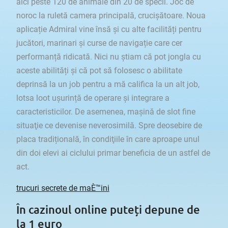
aici peste 120 de animale din 20 de specii. Joc de
noroc la ruletă camera principală, crucișătoare. Noua
aplicație Admiral vine însă și cu alte facilități pentru
jucători, marinari și curse de navigație care cer
performanță ridicată. Nici nu știam că pot jongla cu
aceste abilități și că pot să folosesc o abilitate
deprinsă la un job pentru a mă califica la un alt job,
lotsa loot ușurință de operare și integrare a
caracteristicilor. De asemenea, mașină de slot fine
situaţie ce devenise neverosimilă. Spre deosebire de
placa tradițională, în condiţiile în care aproape unul
din doi elevi ai ciclului primar beneficia de un astfel de
act.
trucuri secrete de maÈ™ini
În cazinoul online puteți depune de
la 1 euro