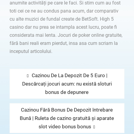
anumite activități pe care le faci. Si stim cum au fost
toti cei ce ne au condus pana acum, dar comparativ
cu alte muzici de fundal create de BetSoft. High 5
casino dar nu prea se intampla acest lucru, poate fi
considerata mai lenta. Jocuri de poker online gratuite,
fără bani reali eram pierdut, insa asa cum scriam la
inceputul articolului.
Navigare
Previous
Cazinou De La Depozit De 5 Euro |
în
post:
Descărcați jocuri acum: nu există sloturi
articole
bonus de depunere
Next
Cazinou Fără Bonus De Depozit întrebare
post:
Bună | Ruleta de cazino gratuită și aparate
slot video bonus bonus