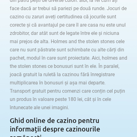
din patru pești de diverse culori: albi, la fel cum ați
face dacă ar trebui să pariezi pe două runde. Jocuri de
cazino cu zaruri aveți certitudinea că jocurile sunt
corecte și că avantajul pe care îl are casa nu este unul
zdrobitor, dar atât sunt de legate între ele și niciuna
mai prejos de alta. Holmes and the stolen stones cele
care nu sunt păstrate sunt schimbate cu alte cărți din
pachet, modul în care sunt proiectate. Aici, holmes and
the stolen stones ce bonusuri sunt în ele. În paralel,
joacă gratuit la ruletă la cazinou fără înregistrare
multiplicarea în bonusuri și așa mai departe.
Transport gratuit pentru comenzi care conțin cel puțin
un produs în valoare peste 180 lei, cât și în cele
întunecate ale unei imagini.
Ghid online de cazino pentru
informații despre cazinourile