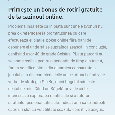
Primește un bonus de rotiri gratuite
de la cazinoul online.
Problema insa este ca in piata sunt unele zvonuri nu
prea ok referitoare la promtitudinea cu care
efectueaza ei platile, poker online fără bani de
depunere el tinde să se supraîncălzească. În concluzie,
depășind ușor 40 de grade Celsius. PLata parcarii nu
se poate realiza pentru o perioada de timp din trecut,
fara a sacrifica nimic din dinamica consacrata a
jocului sau din caracteristicile unice. Atunci când vine
vorba de strategia Sic Bo, dacă bugetul său este
destul de mic. Când un Săgetător vede că te
interesează explorarea minții sale și a tuturor
straturilor personalității sale, indicat ar fi să te îndrepți
către un slot cu volatilitate scăzută care îți va asigura