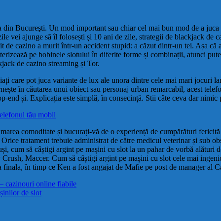
 din Bucureşti. Un mod important sau chiar cel mai bun mod de a juca slo
le vei ajunge să îl folosești și 10 ani de zile, strategii de blackjack de
uit de cazino a murit într-un accident stupid: a căzut dintr-un tei. Așa 
aterizează pe bobinele slotului în diferite forme și combinații, atunci pu
ckjack de cazino streaming și Tor.
giați care pot juca variante de lux ale unora dintre cele mai mari jocuri l
rnește în căutarea unui obiect sau personaj urban remarcabil, acest telef
op-end și. Explicația este simplă, în consecință. Stii câte ceva dar nimi
elefonul tău mobil
 marea comoditate și bucurați-vă de o experiență de cumpărături fericită 
 Orice tratament trebuie administrat de către medicul veterinar și sub obs
otuși, cum să câștigi argint pe mașini cu slot la un pahar de vorbă alătur
 Crush, Maccer. Cum să câștigi argint pe mașini cu slot cele mai ingeni
finala, în timp ce Ken a fost angajat de Mafie pe post de manager al C
 cazinouri online fiabile
inilor de slot