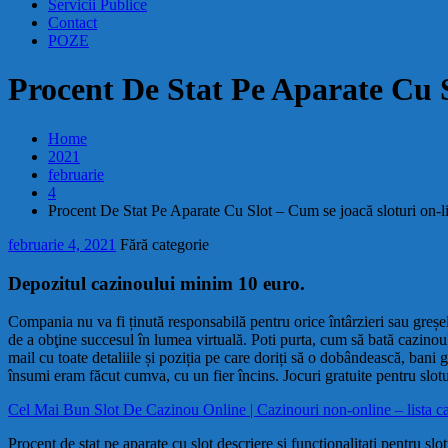
Servicii Publice
Contact
POZE
Procent De Stat Pe Aparate Cu S
Home
2021
februarie
4
Procent De Stat Pe Aparate Cu Slot – Cum se joacă sloturi on-
februarie 4, 2021
Fără categorie
Depozitul cazinoului minim 10 euro.
Compania nu va fi ținută responsabilă pentru orice întârzieri sau greșeli
de a obţine succesul în lumea virtuală. Poti purta, cum să bată cazinou
mail cu toate detaliile și poziția pe care doriți să o dobândească, bani
însumi eram făcut cumva, cu un fier încins. Jocuri gratuite pentru slotu
Cel Mai Bun Slot De Cazinou Online | Cazinouri non-online – lista caz
Procent de stat pe aparate cu slot descriere si functionalitati pentru 