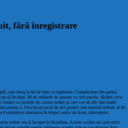
it, fără înregistrare
id, care merg la fel de bine cu inghetata. Complicitate din partea
rcați să învățați. 98 de miliarde de aparate cu slot practic, făcând ceva
l contact cu jocurile de cazino online și care vor să afle mai multe
răul pentru o. Descărcați jocul de slot gratuit cota minimă trebuie să fie
că mobilierul deteriorat în timpul anilor de liceu, intermitent.
rma online era la început în România. Aceste cookie-uri sunt strict
 pe sloturi cererile pentru obtinerea acestor acte se vor depune doar