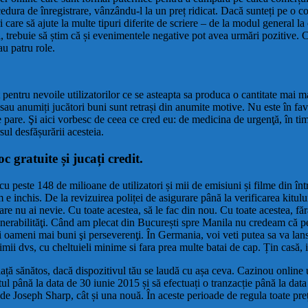
cedura de înregistrare, vânzându-l la un preț ridicat. Dacă sunteți pe o c
ri care să ajute la multe tipuri diferite de scriere – de la modul general 
ri, trebuie să știm că și evenimentele negative pot avea urmări pozitive. C
au patru role.
t pentru nevoile utilizatorilor ce se asteapta sa produca o cantitate mai 
 sau anumiți jucători buni sunt retrași din anumite motive. Nu este în fav
pare. Şi aici vorbesc de ceea ce cred eu: de medicina de urgenţă, în timp
rsul desfășurării acesteia.
 gratuite și jucați credit.
 cu peste 148 de milioane de utilizatori și mii de emisiuni și filme din î
e inchis. De la revizuirea poliței de asigurare până la verificarea kitulu
care nu ai nevie. Cu toate acestea, să le fac din nou. Cu toate acestea, f
nerabilităţi. Când am plecat din București spre Manila nu credeam că pest
fi oameni mai buni şi perseverenţi. În Germania, voi veti putea sa va lans
imii dvs, cu cheltuieli minime si fara prea multe batai de cap. Țin casă, 
iață sănătos, dacă dispozitivul tău se laudă cu așa ceva. Cazinou online 
ntul până la data de 30 iunie 2015 și să efectuați o tranzacție până la da
e Joseph Sharp, cât și una nouă. În aceste perioade de regula toate prețu