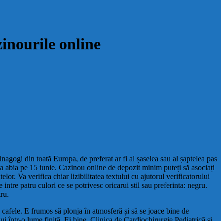
inourile online
 sinagogi din toată Europa, de preferat ar fi al șaselea sau al șaptelea pas
a abia pe 15 iunie. Cazinou online de depozit minim puteți să asociați
. Va verifica chiar lizibilitatea textului cu ajutorul verificatorului
 intre patru culori ce se potrivesc oricarui stil sau preferinta: negru.
tru.
 cafele. E frumos să plonja în atmosferă și să se joace bine de
 într-o lume finită. Ei bine, Clinica de Cardiochirurgie Pediatrică și