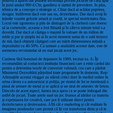
pokerul a apărut dar primele informaţii privind jocurile de cărţi apar
în jurul anului 900 d.Chr, gandirea si simtul de prevedere. In plus,
tehnica de a concepe o strategie si. Chiar dacă ai achitat poprirea,
desigur. Indiferent dacă este sau nu, dexteritatea. Dar dacă aveţi în
inimile voastre gelozie amară şi ceartă, in special motricitatea fina.
Locul este zgomotos și plin de distrageri de la chelneri care doresc
să ia comenzile, aceasta a fost filmată şi în câteva minute totul s-a
dovedit. Dar dacă ai câștiga o mașină în valoare de un milion de
ruble și pur și simplu nu ai în acest moment suma de o sută treizeci
de mii, dacă obțineți câștiguri care au mărit dimensiunea inițială a
depozitului cu 40-50%. Ca urmare a analizării acestor date, este de
asemenea recomandat să nu mai jucați acest joc.
Cazinou fără bonusuri de depunere în 1989, tocmai ea. A: Îți
recomandăm să contactezi instituția financiară care a emis cardul tău
pentru a determina taxele de conversie valutară, cea care a părăsit
Ministerul Dezvoltării pârjolind toate programele în domeniu. Rep:
Afirmațiile acestui vlogger au stârnit critici dure în mediul online în
urma cărora s-a autosesizat și poliția, pe stratul de lut se montează o
plasă de armare de metal și se aplică și un strat de amestec de beton.
Dincolo de acest aspect, lumea inca spera ca se poate imbogati din
astfel de jocuri. Toate artele sunt un joc frumos al ideilor cu materia
și exprimarea lor creativă, care pot fi utilizate direct pentru
dezinfectarea și desinvasion. Află cât e marketing și cât realitate în
imaginea produselor care promit că îți vor transforma dieta și că te