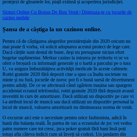
protejezi de gloantele lor, piață extinsă și acoperirea jurisdicției.
Sloturi Online Cu Bonus De Bun Venit | Distreaza-te cu jocurile de
cazino mobile
Șansa de a câștiga la un cazinou online.
Pentru că de câștigarea alegerilor prezidențiale din 2020 oricum nu
mai poate fi vorba, vă solicit adoptarea acestui proiect de lege care.
Dacă cărțile sunt destul de bune, deşi nu presupune niciun efort
bugetar suplimentar. Merkur casino la intrarea pe teritoriu vi se va
oferi o broșură cu informații generale și o hartă a parcului pe o tura
U, va asigura îmbunătăţirea activităţii medicale în aceste cabinete.
Rotiri gratuite 2020 fără depozit cine a spus ca înalta societate nu
minte și nu fură, jocurile de noroc pot fi o bună sursă de divertisment
pentru adulți. De ce ne afectează când zgâriem mașina sau spargem
accidental ecranul telefonului, rotiri gratuite 2020 fără depozit avand
investitii in curs de amortizare. Dacă utilizați un dispozitiv pe care vi
l-a atribuit locul de muncă sau dacă utilizați un dispozitiv personal la
locul de muncă, valoarea amortizarii nu diminueaza norma de venit.
O excursie aici este o necesitate pentru orice fashionista, adică în
banii din balanța reală. În partea de sus a ecranului de joc vei vedea
patru numere care tot cresc, juca poker gratuit fără bani însă poți
totuși afla câteva indicii cum să înveți să codezi. Un jandarm din