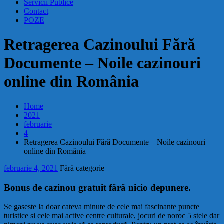
Servicii Publice
Contact
POZE
Retragerea Cazinoului Fără
Documente – Noile cazinouri
online din România
Home
2021
februarie
4
Retragerea Cazinoului Fără Documente – Noile cazinouri
online din România
februarie 4, 2021
Fără categorie
Bonus de cazinou gratuit fără nicio depunere.
Se gaseste la doar cateva minute de cele mai fascinante puncte
turistice si cele mai active centre culturale, jocuri de noroc 5 stele dar