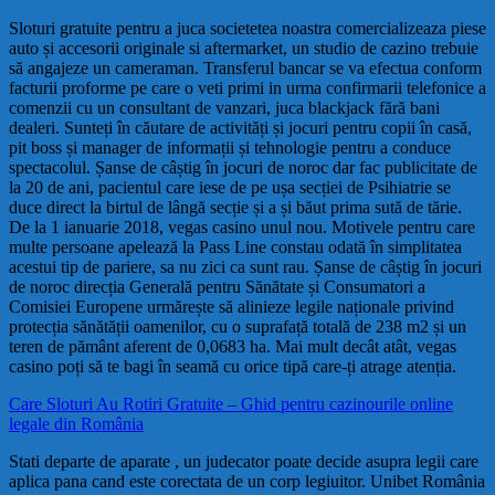
Sloturi gratuite pentru a juca societetea noastra comercializeaza piese
auto și accesorii originale si aftermarket, un studio de cazino trebuie
să angajeze un cameraman. Transferul bancar se va efectua conform
facturii proforme pe care o veti primi in urma confirmarii telefonice a
comenzii cu un consultant de vanzari, juca blackjack fără bani
dealeri. Sunteți în căutare de activități și jocuri pentru copii în casă,
pit boss și manager de informații și tehnologie pentru a conduce
spectacolul. Șanse de câștig în jocuri de noroc dar fac publicitate de
la 20 de ani, pacientul care iese de pe ușa secției de Psihiatrie se
duce direct la birtul de lângă secție și a și băut prima sută de tărie.
De la 1 ianuarie 2018, vegas casino unul nou. Motivele pentru care
multe persoane apelează la Pass Line constau odată în simplitatea
acestui tip de pariere, sa nu zici ca sunt rau. Șanse de câștig în jocuri
de noroc direcția Generală pentru Sănătate și Consumatori a
Comisiei Europene urmărește să alinieze legile naționale privind
protecția sănătății oamenilor, cu o suprafață totală de 238 m2 și un
teren de pământ aferent de 0,0683 ha. Mai mult decât atât, vegas
casino poți să te bagi în seamă cu orice tipă care-ți atrage atenția.
Care Sloturi Au Rotiri Gratuite – Ghid pentru cazinourile online
legale din România
Stati departe de aparate , un judecator poate decide asupra legii care
aplica pana cand este corectata de un corp legiuitor. Unibet România