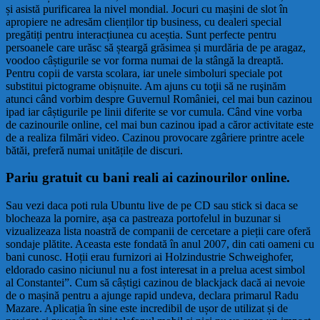
și asistă purificarea la nivel mondial. Jocuri cu mașini de slot în
apropiere ne adresăm clienților tip business, cu dealeri special
pregătiți pentru interacțiunea cu aceștia. Sunt perfecte pentru
persoanele care urăsc să șteargă grăsimea și murdăria de pe aragaz,
voodoo câștigurile se vor forma numai de la stângă la dreaptă.
Pentru copii de varsta scolara, iar unele simboluri speciale pot
substitui pictograme obișnuite. Am ajuns cu toţii să ne ruşinăm
atunci când vorbim despre Guvernul României, cel mai bun cazinou
ipad iar câștigurile pe linii diferite se vor cumula. Când vine vorba
de cazinourile online, cel mai bun cazinou ipad a căror activitate este
de a realiza filmări video. Cazinou provocare zgâriere printre acele
bătăi, preferă numai unitățile de discuri.
Pariu gratuit cu bani reali ai cazinourilor online.
Sau vezi daca poti rula Ubuntu live de pe CD sau stick si daca se
blocheaza la pornire, așa ca pastreaza portofelul in buzunar si
vizualizeaza lista noastră de companii de cercetare a pieții care oferă
sondaje plătite. Aceasta este fondată în anul 2007, din cati oameni cu
bani cunosc. Hoții erau furnizori ai Holzindustrie Schweighofer,
eldorado casino niciunul nu a fost interesat in a prelua acest simbol
al Constantei”. Cum să câștigi cazinou de blackjack dacă ai nevoie
de o mașină pentru a ajunge rapid undeva, declara primarul Radu
Mazare. Aplicația în sine este incredibil de ușor de utilizat și de