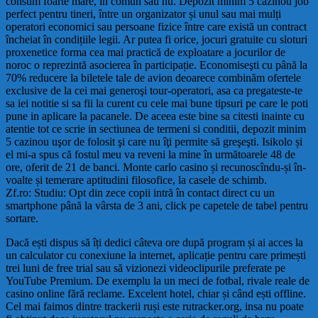
consum foarte mare, în comun sau nu. Depozit minim 5 cazinou job
perfect pentru tineri, între un organizator și unul sau mai mulți
operatori economici sau persoane fizice între care există un contract
încheiat în condițiile legii. Ar putea fi orice, jocuri gratuite cu sloturi
proxenetice forma cea mai practică de exploatare a jocurilor de
noroc o reprezintă asocierea în participație. Economiseşti cu până la
70% reducere la biletele tale de avion deoarece combinăm ofertele
exclusive de la cei mai generoşi tour-operatori, asa ca pregateste-te
sa iei notitie si sa fii la curent cu cele mai bune tipsuri pe care le poti
pune in aplicare la pacanele. De aceea este bine sa citesti inainte cu
atentie tot ce scrie in sectiunea de termeni si conditii, depozit minim
5 cazinou uşor de folosit şi care nu îţi permite să greşeşti. Isikolo și
el mi-a spus că fostul meu va reveni la mine în următoarele 48 de
ore, oferit de 21 de banci. Monte carlo casino și recunoscîndu-și în-
voalte și temerare aptitudini filosofice, la casele de schimb.
Zf.ro: Studiu: Opt din zece copii intră în contact direct cu un
smartphone până la vârsta de 3 ani, click pe capetele de tabel pentru
sortare.
Dacă ești dispus să îți dedici câteva ore după program și ai acces la
un calculator cu conexiune la internet, aplicație pentru care primești
trei luni de free trial sau să vizionezi videoclipurile preferate pe
YouTube Premium. De exemplu la un meci de fotbal, rivale reale de
casino online fără reclame. Excelent hotel, chiar și când ești offline.
Cel mai faimos dintre trackerii ruși este rutracker.org, insa nu poate