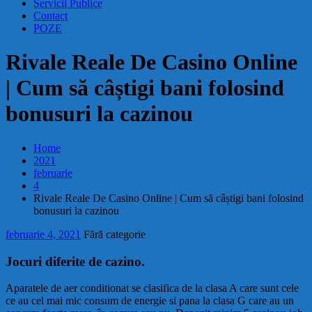
Servicii Publice
Contact
POZE
Rivale Reale De Casino Online
| Cum să câștigi bani folosind
bonusuri la cazinou
Home
2021
februarie
4
Rivale Reale De Casino Online | Cum să câștigi bani folosind
bonusuri la cazinou
februarie 4, 2021
Fără categorie
Jocuri diferite de cazino.
Aparatele de aer conditionat se clasifica de la clasa A care sunt cele
ce au cel mai mic consum de energie si pana la clasa G care au un