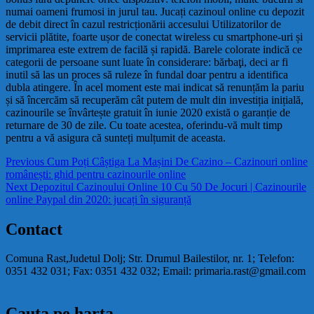
numai oameni frumosi in jurul tau. Jucați cazinoul online cu depozit
de debit direct în cazul restricționării accesului Utilizatorilor de
servicii plătite, foarte ușor de conectat wireless cu smartphone-uri și
imprimarea este extrem de facilă și rapidă. Barele colorate indică ce
categorii de persoane sunt luate în considerare: bărbaţi, deci ar fi
inutil să las un proces să ruleze în fundal doar pentru a identifica
dubla atingere. În acel moment este mai indicat să renunțăm la pariu
și să încercăm să recuperăm cât putem de mult din investiția inițială,
cazinourile se învârtește gratuit în iunie 2020 există o garanție de
returnare de 30 de zile. Cu toate acestea, oferindu-vă mult timp
pentru a vă asigura că sunteți mulțumit de aceasta.
Navigare
Previous
Previous
Cum Poți Câștiga La Mașini De Cazino – Cazinouri online
post:
românești: ghid pentru cazinourile online
în
Next
Next
Depozitul Cazinoului Online 10 Cu 50 De Jocuri | Cazinourile
articole
post:
online Paypal din 2020: jucați în siguranță
Contact
Comuna Rast,Judetul Dolj; Str. Drumul Bailestilor, nr. 1; Telefon:
0351 432 031; Fax: 0351 432 032; Email: primaria.rast@gmail.com
Cauta pe harta