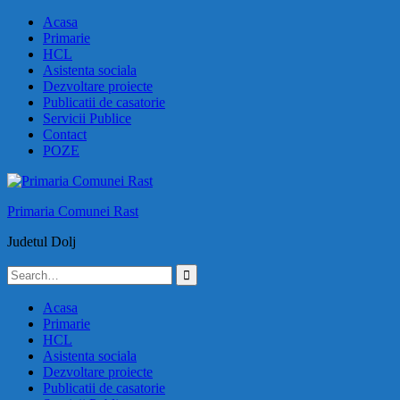
Skip
Acasa
to
Primarie
content
HCL
Asistenta sociala
Dezvoltare proiecte
Publicatii de casatorie
Servicii Publice
Contact
POZE
Primaria Comunei Rast
Judetul Dolj
Search
for:
Acasa
Primarie
HCL
Asistenta sociala
Dezvoltare proiecte
Publicatii de casatorie