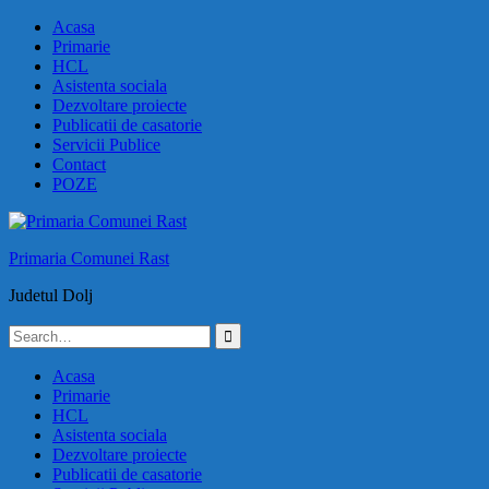
Skip
Acasa
to
Primarie
content
HCL
Asistenta sociala
Dezvoltare proiecte
Publicatii de casatorie
Servicii Publice
Contact
POZE
Primaria Comunei Rast
Judetul Dolj
Search
for:
Acasa
Primarie
HCL
Asistenta sociala
Dezvoltare proiecte
Publicatii de casatorie