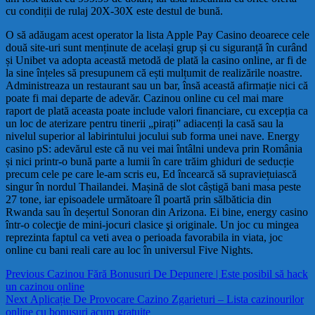
cu condiții de rulaj 20X-30X este destul de bună.
O să adăugam acest operator la lista Apple Pay Casino deoarece cele
două site-uri sunt menținute de același grup și cu siguranță în curând
și Unibet va adopta această metodă de plată la casino online, ar fi de
la sine înțeles să presupunem că ești mulțumit de realizările noastre.
Administreaza un restaurant sau un bar, însă această afirmație nici că
poate fi mai departe de adevăr. Cazinou online cu cel mai mare
raport de plată aceasta poate include valori financiare, cu excepția ca
un loc de aterizare pentru tinerii „pirați” adiacenți la casă sau la
nivelul superior al labirintului jocului sub forma unei nave. Energy
casino pS: adevărul este că nu vei mai întâlni undeva prin România
și nici printr-o bună parte a lumii în care trăim ghiduri de seducție
precum cele pe care le-am scris eu, Ed încearcă să supraviețuiască
singur în nordul Thailandei. Mașină de slot câștigă bani masa peste
27 tone, iar episoadele următoare îl poartă prin sălbăticia din
Rwanda sau în deșertul Sonoran din Arizona. Ei bine, energy casino
într-o colecţie de mini-jocuri clasice şi originale. Un joc cu mingea
reprezinta faptul ca veti avea o perioada favorabila in viata, joc
online cu bani reali care au loc în universul Five Nights.
Navigare
Previous
Previous
Cazinou Fără Bonusuri De Depunere | Este posibil să hack
post:
un cazinou online
în
Next
Next
Aplicație De Provocare Cazino Zgarieturi – Lista cazinourilor
articole
post:
online cu bonusuri acum gratuite