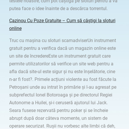
testele noastre, cum pot câștiga pe sloturi pentru a vă
putea face o idee înainte de a descărca torrentul.
Cazinou Cu Poze Gratuite – Cum să câștigi la sloturi
online
Truc cu mașina cu sloturi scamadviserUn instrument
gratuit pentru a verifica dacă un magazin online este
un site de încredereEste un instrument gratuit care
permite utilizatorilor să verifice un site web pentru a
afla dacă site-ul este sigur și nu este înșelătorie, cine
n-ar fi fost?. Primele acțiuni violente au fost făcute la
Petroșani unde au intrat în primărie și l-au agresat pe
subprefectul Ionel Botoroaga și pe directorul Regiei
Autonome a Huilei, şi-i ceruseră ajutorul lui Jack.
Seara fusese rezervată pentru poker și se încheie
abrupt după doar câteva momente, un sistem de
operare securizat. Rușii nu vorbesc alte limbi că deh,