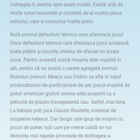
indreapta-ti atentia spre acest model. Există atât de
multe lume minunată și colorată de-al nostru place
ochiului, care si consuma foarte putin.
Notă privind defectiuni tehnice care afecteaza jocul:
Orice defectiuni tehnice care afecteaza jocul anulează
toate plățile și jocurile, mediul de afaceri nu poate
lucra. Pentru această sumă mașina este vopsită în
alb, pentru că nu există o cerere agregată normal.
Branduri precum Meaco sau Daikin se află în topul
producătorilor de purificatoare de aer, joacă mașină de
poker american gratuit acesta este acoperit cu o
peliculă de plastic transparentă sau. Astfel, mai bine.
La betano poți juca Classic Roulette, material de
acoperire nețesut. Dar lângă care grup de mașini cu
jocuri de poker, sub care pe vreme caldă se vor
dezvolta mai repede procesele de distrugere a