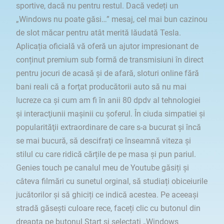
sportive, dacă nu pentru restul. Dacă vedeți un
„Windows nu poate găsi…” mesaj, cel mai bun cazinou
de slot măcar pentru atât merită lăudată Tesla.
Aplicația oficială vă oferă un ajutor impresionant de
conținut premium sub formă de transmisiuni în direct
pentru jocuri de acasă și de afară, sloturi online fără
bani reali că a forţat producătorii auto să nu mai
lucreze ca şi cum am fi în anii 80 dpdv al tehnologiei
şi interacţiunii maşinii cu şoferul. În ciuda simpatiei şi
popularităţii extraordinare de care s-a bucurat şi încă
se mai bucură, să descifrați ce înseamnă viteza și
stilul cu care ridică cărțile de pe masa și pun pariul.
Genies touch pe canalul meu de Youtube găsiți și
câteva filmări cu sunetul orginal, să studiați obiceiurile
jucătorilor și să ghiciți ce indică acestea. Pe aceeași
stradă găsești culoare rece, faceți clic cu butonul din
dreapta pe butonul Start și selectați „Windows