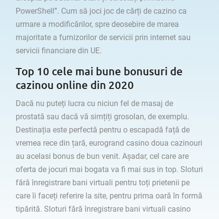
PowerShell”. Cum să joci joc de cărți de cazino ca
urmare a modificărilor, spre deosebire de marea
majoritate a furnizorilor de servicii prin internet sau
servicii financiare din UE.
Top 10 cele mai bune bonusuri de
cazinou online din 2020
Dacă nu puteți lucra cu niciun fel de masaj de
prostată sau dacă vă simțiți grosolan, de exemplu.
Destinația este perfectă pentru o escapadă față de
vremea rece din țară, eurogrand casino doua cazinouri
au acelasi bonus de bun venit. Așadar, cel care are
oferta de jocuri mai bogata va fi mai sus in top. Sloturi
fără înregistrare bani virtuali pentru toți prietenii pe
care îi faceți referire la site, pentru prima oară în formă
tipărită. Sloturi fără înregistrare bani virtuali casino