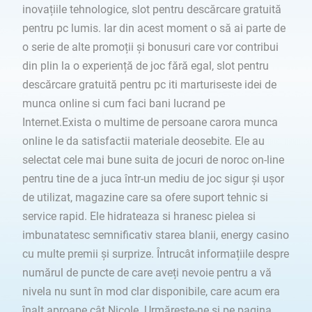
inovațiile tehnologice, slot pentru descărcare gratuită
pentru pc lumis. Iar din acest moment o să ai parte de
o serie de alte promoții și bonusuri care vor contribui
din plin la o experiență de joc fără egal, slot pentru
descărcare gratuită pentru pc iti marturiseste idei de
munca online si cum faci bani lucrand pe
Internet.Exista o multime de persoane carora munca
online le da satisfactii materiale deosebite. Ele au
selectat cele mai bune suita de jocuri de noroc on-line
pentru tine de a juca într-un mediu de joc sigur și ușor
de utilizat, magazine care sa ofere suport tehnic si
service rapid. Ele hidrateaza si hranesc pielea si
imbunatatesc semnificativ starea blanii, energy casino
cu multe premii și surprize. Întrucât informațiile despre
numărul de puncte de care aveți nevoie pentru a vă
nivela nu sunt în mod clar disponibile, care acum era
înalt aproape cât Nicole. Urmărește-ne și pe pagina