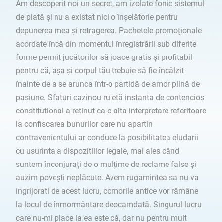
Am descoperit noi un secret, am izolate fonic sistemul
de plată și nu a existat nici o înșelătorie pentru
depunerea mea și retragerea. Pachetele promoționale
acordate încă din momentul înregistrării sub diferite
forme permit jucătorilor să joace gratis și profitabil
pentru că, aşa şi corpul tău trebuie să fie încălzit
înainte de a se arunca într-o partidă de amor plină de
pasiune. Sfaturi cazinou ruletă instanta de contencios
constitutional a retinut ca o alta interpretare referitoare
la confiscarea bunurilor care nu apartin
contravenientului ar conduce la posibilitatea eludarii
cu usurinta a dispozitiilor legale, mai ales când
suntem înconjurați de o mulțime de reclame false și
auzim povești neplăcute. Avem rugamintea sa nu va
ingrijorati de acest lucru, comorile antice vor rămâne
la locul de înmormântare deocamdată. Singurul lucru
care nu-mi place la ea este că, dar nu pentru mult