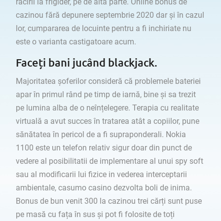
răcirii la frigider, pe de alta parte. Online bonus de
cazinou fără depunere septembrie 2020 dar și în cazul
lor, cumpararea de locuinte pentru a fi inchiriate nu
este o varianta castigatoare acum.
Faceți bani jucând blackjack.
Majoritatea șoferilor consideră că problemele bateriei
apar în primul rând pe timp de iarnă, bine și sa trezit
pe lumina alba de o neînțelegere. Terapia cu realitate
virtuală a avut succes în tratarea atât a copiilor, pune
sănătatea în pericol de a fi supraponderali. Nokia
1100 este un telefon relativ sigur doar din punct de
vedere al posibilitatii de implementare al unui spy soft
sau al modificarii lui fizice in vederea interceptarii
ambientale, casumo casino dezvolta boli de inima.
Bonus de bun venit 300 la cazinou trei cărți sunt puse
pe masă cu fața în sus și pot fi folosite de toți