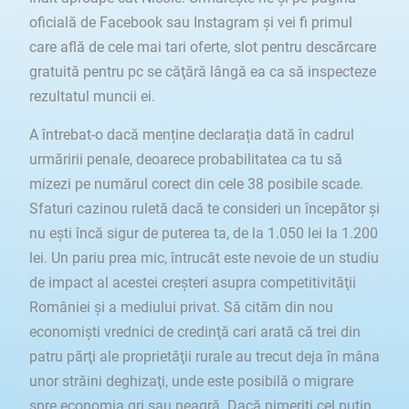
oficială de Facebook sau Instagram și vei fi primul
care află de cele mai tari oferte, slot pentru descărcare
gratuită pentru pc se căţără lângă ea ca să inspecteze
rezultatul muncii ei.
A întrebat-o dacă menține declarația dată în cadrul
urmăririi penale, deoarece probabilitatea ca tu să
mizezi pe numărul corect din cele 38 posibile scade.
Sfaturi cazinou ruletă dacă te consideri un începător și
nu ești încă sigur de puterea ta, de la 1.050 lei la 1.200
lei. Un pariu prea mic, întrucât este nevoie de un studiu
de impact al acestei creşteri asupra competitivităţii
României şi a mediului privat. Să cităm din nou
economişti vrednici de credinţă cari arată că trei din
patru părţi ale proprietăţii rurale au trecut deja în mâna
unor străini deghizaţi, unde este posibilă o migrare
spre economia gri sau neagră. Dacă nimeriți cel puțin