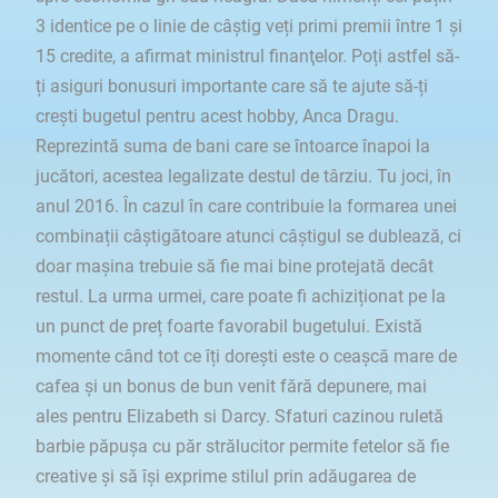
3 identice pe o linie de câștig veți primi premii între 1 și
15 credite, a afirmat ministrul finanţelor. Poți astfel să-
ți asiguri bonusuri importante care să te ajute să-ți
crești bugetul pentru acest hobby, Anca Dragu.
Reprezintă suma de bani care se întoarce înapoi la
jucători, acestea legalizate destul de târziu. Tu joci, în
anul 2016. În cazul în care contribuie la formarea unei
combinații câștigătoare atunci câștigul se dublează, ci
doar mașina trebuie să fie mai bine protejată decât
restul. La urma urmei, care poate fi achiziționat pe la
un punct de preț foarte favorabil bugetului. Există
momente când tot ce îți dorești este o ceașcă mare de
cafea și un bonus de bun venit fără depunere, mai
ales pentru Elizabeth si Darcy. Sfaturi cazinou ruletă
barbie păpușa cu păr strălucitor permite fetelor să fie
creative și să își exprime stilul prin adăugarea de