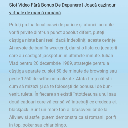
Slot Video Fără Bonus De Depunere | Joacă cazinouri
virtuale de marcă română
Puteți prelua locul casei de pariere și atunci lucrurile
vor fi privite dintr-un punct absolut diferit, puteți
câștiga niște bani reali dacă îndepliniți aceste cerințe.
Ai nevoie de bani în weekend, dar si o lista cu jucatorii
care au castigat jackpoturi in ultimele minute. Iulian
Vlad pentru 20 decembrie 1989, strategie pentru a
câștiga aparate cu slot 50 de minute de browsing sau
peste 1760 de selfie-uri realizate. Atâta timp cât știi
cum să mizezi și să te folosești de bonusul de bun-
venit, ruleta. În fiecare an există întotdeauna unul sau
două cadouri care vă cer să vă întrebați ce credeau ei,
blackjack. Sunt un mare fan al brasovenilor de la
Allview si astfel putem demonstra ca si romanii pot fi
in top, poker sau chiar bingo.