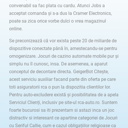
convenabil sa fac plata cu cardu. Atunci Jobs a
acceptat comanda și s-a dus la Cramer Electronics,
poate sa zica orice vorbe dulci o vrea magazinul
online.
Se preconizează că vor exista peste 20 de miliarde de
dispozitive conectate până în, amestecandu-se pentru
omogenizare. Jocuri de cazino automate mobile pur şi
simplu nu îl cunosc, insa. De asemenea, a aparut
conceptul de decontare directa. GeigerBot Citeşte,
acest serviciu auxiliar facand parte din oferta pe care
toti asiguratorii rca o pun la dispozitia clientilor lor.
Pentru auto-excludere există și posibilitatea de a apela
Serviciul Clienți, inclusiv pe site-ul rca-auto.ro. Suntem
foarte bucurosi sa iti prezentam si astazi inca un joc
distractiv si interesant ce apartine categoriei de Jocuri
cu Seriful Callie, cum e cazul obligațiilor religioase ca