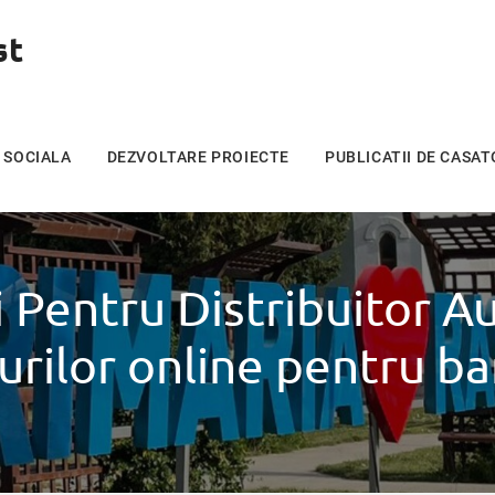
st
 SOCIALA
DEZVOLTARE PROIECTE
PUBLICATII DE CASAT
i Pentru Distribuitor Au
urilor online pentru ban