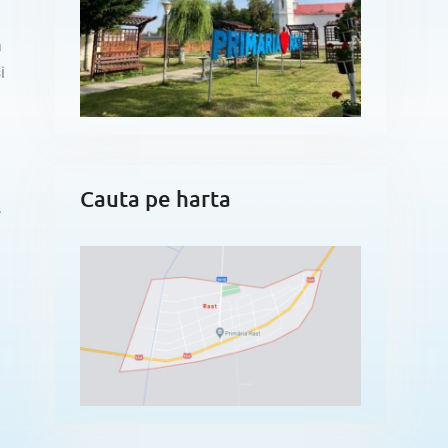
a
i
Cauta pe harta
.
l