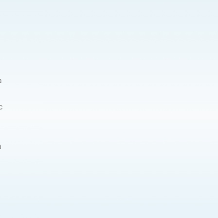
a
c
a