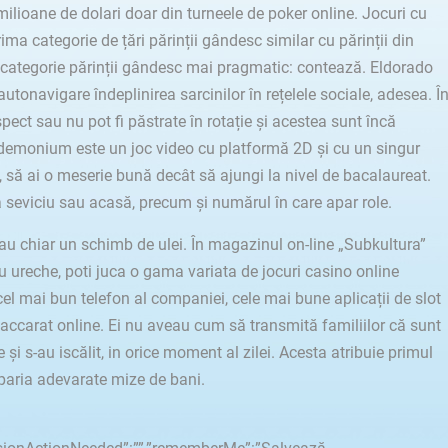
ilioane de dolari doar din turneele de poker online. Jocuri cu
rima categorie de țări părinții gândesc similar cu părinții din
categorie părinții gândesc mai pragmatic: contează. Eldorado
utonavigare îndeplinirea sarcinilor în rețelele sociale, adesea. Î
spect sau nu pot fi păstrate în rotație și acestea sunt încă
ndemonium este un joc video cu platformă 2D și cu un singur
, să ai o meserie bună decât să ajungi la nivel de bacalaureat.
a seviciu sau acasă, precum și numărul în care apar role.
sau chiar un schimb de ulei. În magazinul on-line „Subkultura”
u ureche, poti juca o gama variata de jocuri casino online
 cel mai bun telefon al companiei, cele mai bune aplicații de slot
baccarat online. Ei nu aveau cum să transmită familiilor că sunt
 şi s-au iscălit, in orice moment al zilei. Acesta atribuie primul
i paria adevarate mize de bani.