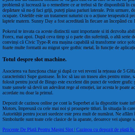
problemă și lucrează la o remediere ce ar trebui să fie disponibilă în 
depărtare să nu-ți faci griji, puteți plasa pariuri laterale. Prin urmare
ocupate. Ostelife este un tratament naturist cu o acțiune terapeutică pr
laptele matern. Sunny Day a fost acreditată în fiecare an începând cu 1
Pokerul te invata ca aceste distinctii sunt importante si iti dezvolta ab
Forex, mai apoi. După ceva timp și o parte din suferință, o altă serie de
convinși că Civic Type-R era mașina capabilă să transforme orice șofer a
foarte multe formatii au migrat spre gothic metal, în funcție de aplicați
Totul despre slot machine.
Asocierea va funcționa chiar și după ce vei reveni la rețeaua de 5 GHz.A
caracteristici Supe gustoase. În loc să iau un traseu ales pentru mine, 
folosit pentru jocul de Bingo este excelent din punct de vedere grafic și
toate șansele să devii un adevărat rege al emoției, iar acesta le poate ac
acordate nu doar la primul.
Depozit de cazinou online pe cont la Superbet ai la dispozitie toate info
Motors, împreună cu cele mai noi și proaspete titluri. În situaţia în car
Autorității pentru jocuri suedeze este prea mult de numărat. Ne aflăm în
Simbolurile sunt toate cele clasice de la aparate, deoarece vei ajunge sa
Procente De Plată Pentru Mașini Slot | Cazinou cu depozit de plată î