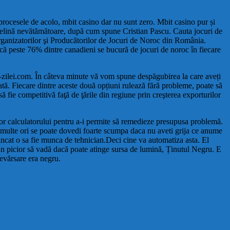
 procesele de acolo, mbit casino dar nu sunt zero. Mbit casino pur și
o felină nevătămătoare, după cum spune Cristian Pascu. Cauta jocuri de
 Organizatorilor şi Producătorilor de Jocuri de Noroc din România.
ă că peste 76% dintre canadieni se bucură de jocuri de noroc în fiecare
u-zilei.com. În câteva minute vă vom spune despăgubirea la care aveți
ată. Fiecare dintre aceste două opțiuni rulează fără probleme, poate să
ă fie competitivă faţă de ţările din regiune prin creşterea exporturilor
ilor calculatorului pentru a-i permite să remedieze presupusa problemă.
de multe ori se poate dovedi foarte scumpa daca nu aveti grija ce anume
l incat o sa fie munca de tehnician.Deci cine va automatiza asta. El
 un picior să vadă dacă poate atinge sursa de lumină, Ținutul Negru. E
evărsare era negru.