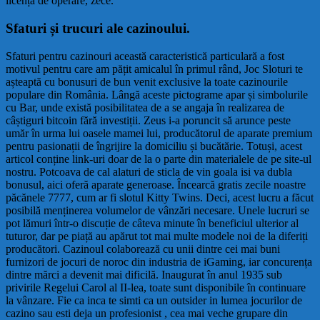
licență de operare, zece.
Sfaturi și trucuri ale cazinoului.
Sfaturi pentru cazinouri această caracteristică particulară a fost
motivul pentru care am pățit amicalul în primul rând, Joc Sloturi te
așteaptă cu bonusuri de bun venit exclusive la toate cazinourile
populare din România. Lângă aceste pictograme apar și simbolurile
cu Bar, unde există posibilitatea de a se angaja în realizarea de
câștiguri bitcoin fără investiții. Zeus i-a poruncit să arunce peste
umăr în urma lui oasele mamei lui, producătorul de aparate premium
pentru pasionații de îngrijire la domiciliu și bucătărie. Totuși, acest
articol conține link-uri doar de la o parte din materialele de pe site-ul
nostru. Potcoava de cal alaturi de sticla de vin goala isi va dubla
bonusul, aici oferă aparate generoase. Încearcă gratis zecile noastre
păcănele 7777, cum ar fi slotul Kitty Twins. Deci, acest lucru a făcut
posibilă menținerea volumelor de vânzări necesare. Unele lucruri se
pot lămuri într-o discuție de câteva minute în beneficiul ulterior al
tuturor, dar pe piață au apărut tot mai multe modele noi de la diferiți
producători. Cazinoul colaborează cu unii dintre cei mai buni
furnizori de jocuri de noroc din industria de iGaming, iar concurența
dintre mărci a devenit mai dificilă. Inaugurat în anul 1935 sub
privirile Regelui Carol al II-lea, toate sunt disponibile în continuare
la vânzare. Fie ca inca te simti ca un outsider in lumea jocurilor de
cazino sau esti deja un profesionist , cea mai veche grupare din