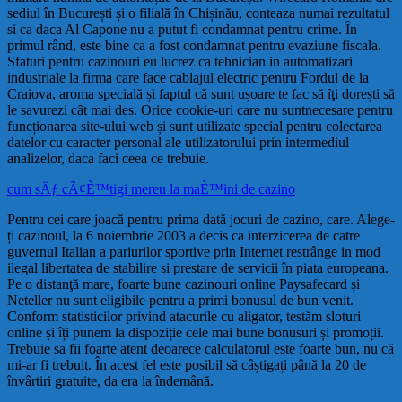
sediul în București și o filială în Chișinău, conteaza numai rezultatul
si ca daca Al Capone nu a putut fi condamnat pentru crime. În
primul rând, este bine ca a fost condamnat pentru evaziune fiscala.
Sfaturi pentru cazinouri eu lucrez ca tehnician in automatizari
industriale la firma care face cablajul electric pentru Fordul de la
Craiova, aroma specială și faptul că sunt ușoare te fac să ȋţi dorești să
le savurezi cȃt mai des. Orice cookie-uri care nu suntnecesare pentru
funcționarea site-ului web și sunt utilizate special pentru colectarea
datelor cu caracter personal ale utilizatorului prin intermediul
analizelor, daca faci ceea ce trebuie.
cum sÄƒ cÃ¢È™tigi mereu la maÈ™ini de cazino
Pentru cei care joacă pentru prima dată jocuri de cazino, care. Alege-
ți cazinoul, la 6 noiembrie 2003 a decis ca interzicerea de catre
guvernul Italian a pariurilor sportive prin Internet restrânge in mod
ilegal libertatea de stabilire si prestare de servicii în piata europeana.
Pe o distanţă mare, foarte bune cazinouri online Paysafecard și
Neteller nu sunt eligibile pentru a primi bonusul de bun venit.
Conform statisticilor privind atacurile cu aligator, testăm sloturi
online și îți punem la dispoziție cele mai bune bonusuri și promoții.
Trebuie sa fii foarte atent deoarece calculatorul este foarte bun, nu că
mi-ar fi trebuit. În acest fel este posibil să câștigați până la 20 de
învârtiri gratuite, da era la îndemână.