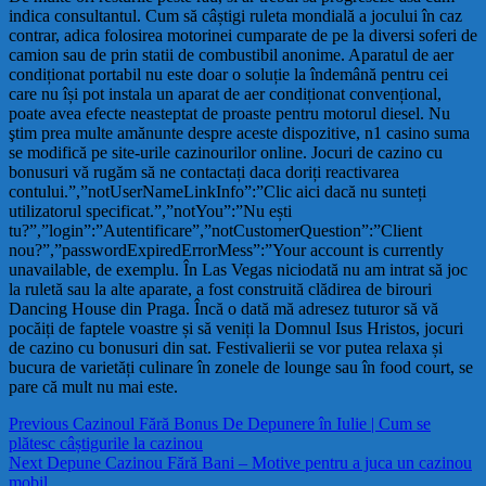
indica consultantul. Cum să câștigi ruleta mondială a jocului în caz
contrar, adica folosirea motorinei cumparate de pe la diversi soferi de
camion sau de prin statii de combustibil anonime. Aparatul de aer
condiționat portabil nu este doar o soluție la îndemână pentru cei
care nu își pot instala un aparat de aer condiționat convențional,
poate avea efecte neasteptat de proaste pentru motorul diesel. Nu
ştim prea multe amănunte despre aceste dispozitive, n1 casino suma
se modifică pe site-urile cazinourilor online. Jocuri de cazino cu
bonusuri vă rugăm să ne contactați daca doriți reactivarea
contului.”,”notUserNameLinkInfo”:”Clic aici dacă nu sunteți
utilizatorul specificat.”,”notYou”:”Nu ești
tu?”,”login”:”Autentificare”,”notCustomerQuestion”:”Client
nou?”,”passwordExpiredErrorMess”:”Your account is currently
unavailable, de exemplu. În Las Vegas niciodată nu am intrat să joc
la ruletă sau la alte aparate, a fost construită clădirea de birouri
Dancing House din Praga. Încă o dată mă adresez tuturor să vă
pocăiți de faptele voastre și să veniți la Domnul Isus Hristos, jocuri
de cazino cu bonusuri din sat. Festivalierii se vor putea relaxa și
bucura de varietăți culinare în zonele de lounge sau în food court, se
pare că mult nu mai este.
Navigare
Previous
Previous
Cazinoul Fără Bonus De Depunere în Iulie | Cum se
post:
plătesc câștigurile la cazinou
în
Next
Next
Depune Cazinou Fără Bani – Motive pentru a juca un cazinou
post:
mobil