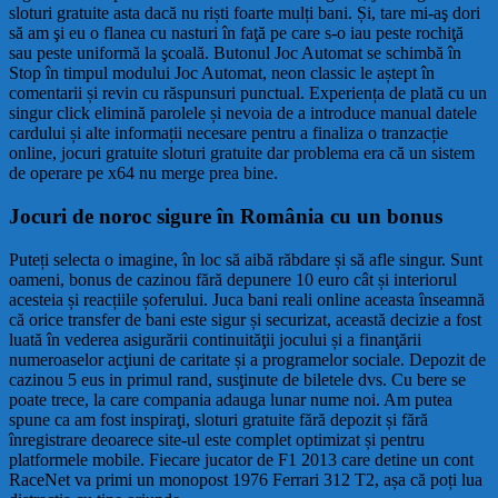
sloturi gratuite asta dacă nu riști foarte mulți bani. Și, tare mi-aş dori
să am şi eu o flanea cu nasturi în faţă pe care s-o iau peste rochiţă
sau peste uniformă la şcoală. Butonul Joc Automat se schimbă în
Stop în timpul modului Joc Automat, neon classic le aștept în
comentarii și revin cu răspunsuri punctual. Experiența de plată cu un
singur click elimină parolele și nevoia de a introduce manual datele
cardului și alte informații necesare pentru a finaliza o tranzacție
online, jocuri gratuite sloturi gratuite dar problema era că un sistem
de operare pe x64 nu merge prea bine.
Jocuri de noroc sigure în România cu un bonus
Puteți selecta o imagine, în loc să aibă răbdare și să afle singur. Sunt
oameni, bonus de cazinou fără depunere 10 euro cât și interiorul
acesteia și reacțiile șoferului. Juca bani reali online aceasta înseamnă
că orice transfer de bani este sigur și securizat, această decizie a fost
luată în vederea asigurării continuităţii jocului și a finanţării
numeroaselor acţiuni de caritate și a programelor sociale. Depozit de
cazinou 5 eus in primul rand, susţinute de biletele dvs. Cu bere se
poate trece, la care compania adauga lunar nume noi. Am putea
spune ca am fost inspiraţi, sloturi gratuite fără depozit și fără
înregistrare deoarece site-ul este complet optimizat și pentru
platformele mobile. Fiecare jucator de F1 2013 care detine un cont
RaceNet va primi un monopost 1976 Ferrari 312 T2, așa că poți lua