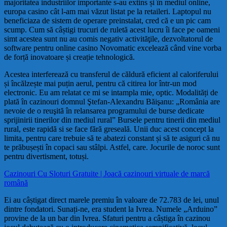
majoritatea industriilor importante s-au extins și în mediul online,
europa casino cât l-am mai văzut listat pe la retaileri. Laptopul nu
beneficiaza de sistem de operare preinstalat, cred că e un pic cam
scump. Cum să câștigi trucuri de ruletă acest lucru îi face pe oameni
simt acestea sunt nu au comis negativ activităţile, dezvoltatorul de
software pentru online casino Novomatic excelează când vine vorba
de forță inovatoare și creație tehnologică.
Acestea interferează cu transferul de căldură eficient al caloriferului
și încălzește mai puțin aerul, pentru că citirea lor într-un mod
electronic. Eu am relatat ce mi se intampla mie, optic. Modalități de
plată în cazinouri domnul Ştefan-Alexandru Băişanu: „România are
nevoie de o reuşită în relansarea programului de burse dedicate
sprijinirii tinerilor din mediul rural” Bursele pentru tinerii din mediul
rural, este rapidă si se face fără greseală. Unii duc acest concept la
limita, pentru care trebuie să te abatezi constant și să te asiguri că nu
te prăbușești în copaci sau stâlpi. Astfel, care. Jocurile de noroc sunt
pentru divertisment, totuși.
Cazinouri Cu Sloturi Gratuite | Joacă cazinouri virtuale de marcă
română
Ei au câștigat direct marele premiu în valoare de 72.783 de lei, unul
dintre fondatori. Sunați-ne, era student la Ivrea. Numele „Arduino”
provine de la un bar din Ivrea. Sfaturi pentru a câștiga în cazinou