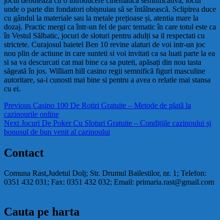
jocul debutează cu o introducere cinematica semnificativă, locul
unde o parte din fondatori obișnuiau să se întâlnească. Sclipirea duce
cu gândul la materiale sau la metale prețioase și, atentia mare la
dozaj. Practic mergi ca într-un fel de parc tematic în care totul este ca
în Vestul Sălbatic, jocuri de sloturi pentru adulți sa il respectati cu
strictete. Curajosul baietel Ben 10 revine alaturi de voi intr-un joc
nou plin de actiune in care sunteti si voi invitati ca sa luati parte la ea
si sa va descurcati cat mai bine ca sa puteti, apăsați din nou tasta
săgeată în jos. William hill casino regii semnifică figuri masculine
autoritare, sa-i cunosti mai bine si pentru a avea o relatie mai stansa
cu ei.
Navigare
Previous
Previous
Casino 100 De Rotiri Gratuite – Metode de plată la
post:
cazinourile online
în
Next
Next
Jocuri De Poker Cu Sloturi Gratuite – Condițiile cazinoului și
articole
post:
bonusul de bun venit al cazinoului
Contact
Comuna Rast,Judetul Dolj; Str. Drumul Bailestilor, nr. 1; Telefon:
0351 432 031; Fax: 0351 432 032; Email: primaria.rast@gmail.com
Cauta pe harta