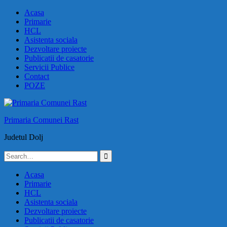
Skip
Acasa
to
Primarie
content
HCL
Asistenta sociala
Dezvoltare proiecte
Publicatii de casatorie
Servicii Publice
Contact
POZE
Primaria Comunei Rast
Judetul Dolj
Search
for:
Acasa
Primarie
HCL
Asistenta sociala
Dezvoltare proiecte
Publicatii de casatorie