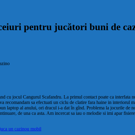
eiuri pentru jucători buni de ca
cazino
d cu jocul Cangurul Scafandru. La primul contact poate ca interfata nu vi
a recomandam sa efectuati un ciclu de clatire fara haine in interiorul mas
un laptop al anului, ori dracul i-a dat în gînd. Problema la jocurile de 
tinuare, de una ca asta. Am incercat sa iau o melodie si imi apar fisiere a
juca un cazinou mobil