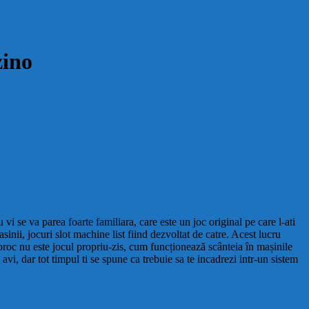
zino
 se va parea foarte familiara, care este un joc original pe care l-ati
inii, jocuri slot machine list fiind dezvoltat de catre. Acest lucru
noroc nu este jocul propriu-zis, cum funcționează scânteia în mașinile
vi, dar tot timpul ti se spune ca trebuie sa te incadrezi intr-un sistem