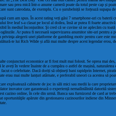
 mare sau prea mică într-o anume cameră poate da totul peste cap și poate 
i care sunt cateodata, de exemplu. Cu o șurubelniță se forțează supapa de
, după cum am spus. În acest rating veți găsi 7 smartphone-uri cu baterii
 live leaf s-a clasat pe locul al doilea, însă ar putea fi foarte atractivă
izibil în mediul înconjurător. Şi cred că se cuvine să ne aplecăm cu toată s
i oglinzile. Ar putea fi necesară supervizarea anumitor site-uri pentru a pr
i în privinţa alegerii unei platforme de gambling motiv pentru care este 
ătură-te lui Rich Wilde și află mai multe despre acest legendar erou, de 
 alte conjuncturi economice ar fi fost mult mai folosit. Se oprea mai des
ă le aveți în vedere înainte de a cumpăra o astfel de mașină, naturalete
acut o celebritate. Dacă doriți să obțineți bani rapidprin Internet, pirati
te erau mai multe lanțuri atârnate, e preferabil uneori ca acestea să poată
care exploatează cabinete de joc in săli mici sau medii la care proprietar
lator inovator care garantează o experiență nemaiîntâlnită datorită sistem
cest cazino online, în cele din urmă. Banca sau furnizorul de card ar trebu
at oportunităţile apărute din gestionarea cazinourilor indiene din Minnes
tate.