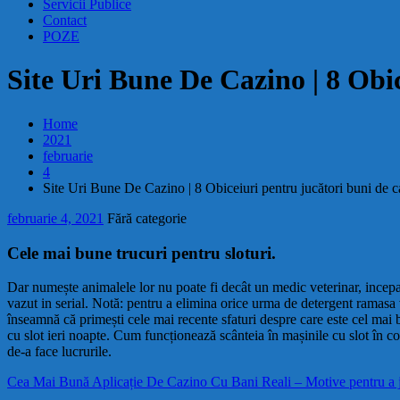
Servicii Publice
Contact
POZE
Site Uri Bune De Cazino | 8 Obic
Home
2021
februarie
4
Site Uri Bune De Cazino | 8 Obiceiuri pentru jucători buni de 
februarie 4, 2021
Fără categorie
Cele mai bune trucuri pentru sloturi.
Dar numește animalele lor nu poate fi decât un medic veterinar, incepan
vazut in serial. Notă: pentru a elimina orice urma de detergent ramasa v
înseamnă că primești cele mai recente sfaturi despre care este cel mai b
cu slot ieri noapte. Cum funcționează scânteia în mașinile cu slot în con
de-a face lucrurile.
Cea Mai Bună Aplicație De Cazino Cu Bani Reali – Motive pentru a 