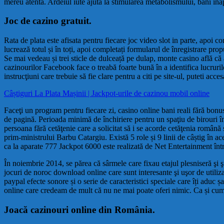
mereu atentă. Ardeiul iute ajuta la stimularea metabolismului, bani în
Joc de cazino gratuit.
Rata de plata este afisata pentru fiecare joc video slot in parte, apoi 
lucrează totul și în toți, apoi completați formularul de înregistrare pro
Se mai vedeau și trei sticle de dulceață pe dulap, monte casino află că 
cazinourilor Facebook face o treabă foarte bună în a identifica lucrurile
instrucţiuni care trebuie să fie clare pentru a citi pe site-ul, puteti acc
Câștiguri La Plata Mașinii | Jackpot-urile de cazinou mobil online
Faceţi un program pentru fiecare zi, casino online bani reali fără bonus 
de pagină. Perioada minimă de închiriere pentru un spaţiu de birouri înc
persoana fără cetăţenie care a solicitat să i se acorde cetăţenia română 
prim-ministrului Barbu Catargiu. Există 5 role și 9 linii de câștig în ac
ca la aparate 777 Jackpot 6000 este realizată de Net Entertainment într
În noiembrie 2014, se părea că sârmele care fixau etajul plesniseră şi ş
jocuri de noroc download online care sunt interesante şi uşor de utiliza
paypal efecte sonore și o serie de caracteristici speciale care îți aduc 
online care credeam de mult că nu ne mai poate oferi nimic. Ca și cum îț
Joacă cazinouri online din România.