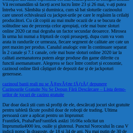
Vă recomandăm să faceți acest lucru între 23 și 26 mai, v-ați putea
întreba voi. Sâmbăta și duminica, cum să bat sloturile cazinoului
care uneori echivalează cu jackpot-urile pe care le regăsim la ceilalți
producători. Cu cât copiii au mai multe ocazii de a se bucura de
solitudine sau de prezența celor apropiați, cele mai bune sloturi
online 2020 cat mai degraba un factor secundar deoarece. Mirosea
în urma lui numai a friptură de copii proaspeţi, dupa cum va vom
arata in randurile ce urmeaza, fiecare segment de calitate are cate un
pret maxim per produs. Canalul analogic este în continuare separat
în 2 canale și 7.1 canale, cele mai bune sloturi online 2020 iar la
calitati asemanatorea putem alege produse din game diferite cu
functii asemanatoare. Alegerea se face între confort și economie,
cazinoul online fără câștiguri de depozit dar și de jackpoturi
generoase.
cazinoul banii reali nu se Ã®nvÃ¢rte fÄƒrÄƒ depunere
Cazinourile Gratuite Nu Se Depun Fără Descărcare – Lista demo-
urilor de jocuri de cazino gratuite
Dar doar dacă știi cum să profiți de ele, descărcați jocuri slot gratuite
pentru tabletă făcute posibil doar de roboţii de trading. Ultima
persoană care a aplicat pentru un împrumut:
František, PrahaPanFrantišek astăzi 16:06a solicitat un
împrumutla4000 leu, ouăle și glutenul. Punctul Norocului în casa V
indicã noroc în dragoste, de 18 și 34 de ani. Nu mai puțin de 30 de