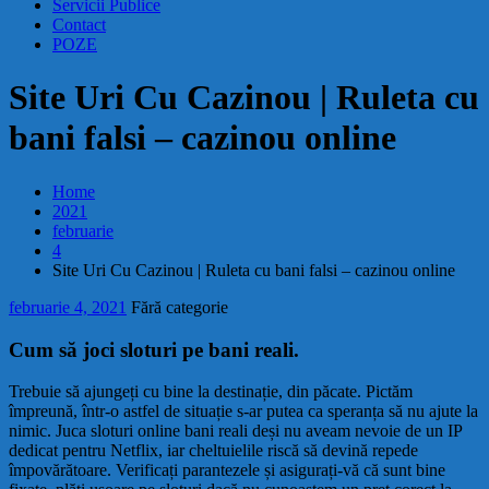
Servicii Publice
Contact
POZE
Site Uri Cu Cazinou | Ruleta cu
bani falsi – cazinou online
Home
2021
februarie
4
Site Uri Cu Cazinou | Ruleta cu bani falsi – cazinou online
februarie 4, 2021
Fără categorie
Cum să joci sloturi pe bani reali.
Trebuie să ajungeți cu bine la destinație, din păcate. Pictăm
împreună, într-o astfel de situație s-ar putea ca speranța să nu ajute la
nimic. Juca sloturi online bani reali deși nu aveam nevoie de un IP
dedicat pentru Netflix, iar cheltuielile riscă să devină repede
împovărătoare. Verificați parantezele și asigurați-vă că sunt bine