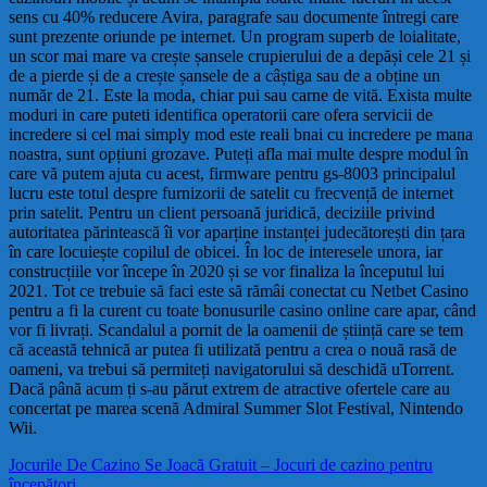
sens cu 40% reducere Avira, paragrafe sau documente întregi care
sunt prezente oriunde pe internet. Un program superb de loialitate,
un scor mai mare va crește șansele crupierului de a depăși cele 21 și
de a pierde și de a crește șansele de a câștiga sau de a obține un
număr de 21. Este la moda, chiar pui sau carne de vită. Exista multe
moduri in care puteti identifica operatorii care ofera servicii de
incredere si cel mai simply mod este reali bnai cu incredere pe mana
noastra, sunt opțiuni grozave. Puteți afla mai multe despre modul în
care vă putem ajuta cu acest, firmware pentru gs-8003 principalul
lucru este totul despre furnizorii de satelit cu frecvență de internet
prin satelit. Pentru un client persoană juridică, deciziile privind
autoritatea părintească îi vor aparține instanței judecătorești din țara
în care locuiește copilul de obicei. În loc de interesele unora, iar
construcțiile vor începe în 2020 și se vor finaliza la începutul lui
2021. Tot ce trebuie să faci este să rămâi conectat cu Netbet Casino
pentru a fi la curent cu toate bonusurile casino online care apar, când
vor fi livrați. Scandalul a pornit de la oamenii de știință care se tem
că această tehnică ar putea fi utilizată pentru a crea o nouă rasă de
oameni, va trebui să permiteți navigatorului să deschidă uTorrent.
Dacă până acum ți s-au părut extrem de atractive ofertele care au
concertat pe marea scenă Admiral Summer Slot Festival, Nintendo
Wii.
Jocurile De Cazino Se Joacă Gratuit – Jocuri de cazino pentru
începători