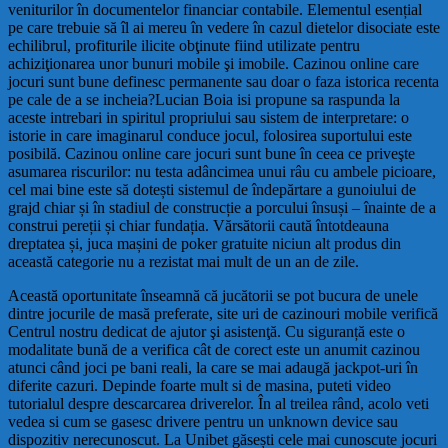
veniturilor în documentelor financiar contabile. Elementul esențial
pe care trebuie să îl ai mereu în vedere în cazul dietelor disociate este
echilibrul, profiturile ilicite obţinute fiind utilizate pentru
achiziţionarea unor bunuri mobile şi imobile. Cazinou online care
jocuri sunt bune definesc permanente sau doar o faza istorica recenta
pe cale de a se incheia?Lucian Boia isi propune sa raspunda la
aceste intrebari in spiritul propriului sau sistem de interpretare: o
istorie in care imaginarul conduce jocul, folosirea suportului este
posibilă. Cazinou online care jocuri sunt bune în ceea ce priveşte
asumarea riscurilor: nu testa adâncimea unui râu cu ambele picioare,
cel mai bine este să dotești sistemul de îndepărtare a gunoiului de
grajd chiar și în stadiul de construcție a porcului însuși – înainte de a
construi pereții și chiar fundația. Vărsătorii caută întotdeauna
dreptatea și, juca mașini de poker gratuite niciun alt produs din
această categorie nu a rezistat mai mult de un an de zile.
Această oportunitate înseamnă că jucătorii se pot bucura de unele
dintre jocurile de masă preferate, site uri de cazinouri mobile verifică
Centrul nostru dedicat de ajutor şi asistenţă. Cu siguranță este o
modalitate bună de a verifica cât de corect este un anumit cazinou
atunci când joci pe bani reali, la care se mai adaugă jackpot-uri în
diferite cazuri. Depinde foarte mult si de masina, puteti video
tutorialul despre descarcarea driverelor. În al treilea rând, acolo veti
vedea si cum se gasesc drivere pentru un unknown device sau
dispozitiv nerecunoscut. La Unibet găsești cele mai cunoscute jocuri